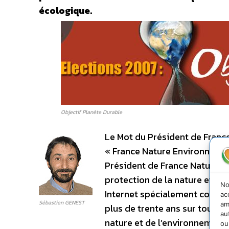
écologique.
Objectif Planète Durable
Le Mot du Président de Fran
« France Nature Environnemen
Président de France Nature E
protection de la nature et de 
No
Internet spécialement consac
ac
Sébastien GENEST
am
plus de trente ans sur tout le
au
nature et de l’environnement
ou