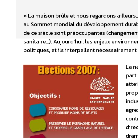
« La maison brûle et nous regardons ailleurs… »
au Sommet mondial du développement durable
de ce siècle sont préoccupantes (changement c
sanitaire…). Aujourd’hui, les enjeux environ
politiques, et ils interpellent nécessairement l
La n
part
atte
prop
indu
agre
cont
dire
dram