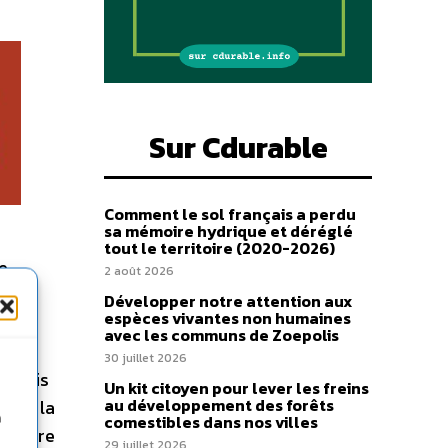
Sur Cdurable
Comment le sol français a perdu
sa mémoire hydrique et déréglé
tout le territoire (2020-2026)
e
2 août 2026
de
Développer notre attention aux
espèces vivantes non humaines
e
avec les communs de Zoepolis
te
30 juillet 2026
depuis
Un kit citoyen pour lever les freins
au développement des forêts
n de la
n
comestibles dans nos villes
as être
29 juillet 2026