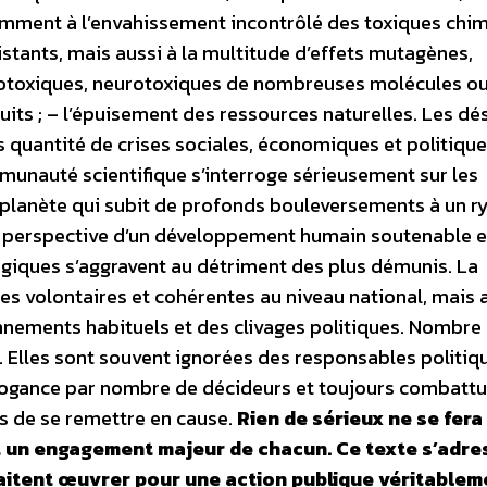
mment à l’envahissement incontrôlé des toxiques chi
istants, mais aussi à la multitude d’effets mutagènes,
otoxiques, neurotoxiques de nombreuses molécules o
uits ; – l’épuisement des ressources naturelles. Les d
 quantité de crises sociales, économiques et politiqu
mmunauté scientifique s’interroge sérieusement sur les
e planète qui subit de profonds bouleversements à un 
la perspective d’un développement humain soutenable e
ogiques s’aggravent au détriment des plus démunis. La
es volontaires et cohérentes au niveau national, mais 
onnements habituels et des clivages politiques. Nombre
 Elles sont souvent ignorées des responsables politiq
rogance par nombre de décideurs et toujours combattu
as de se remettre en cause.
Rien de sérieux ne se fera
et un engagement majeur de chacun. Ce texte s’adre
haitent œuvrer pour une action publique véritablem