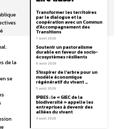
Transformer les territoires
ublique
par le dialogue et la
coopération avec un Commun
ectives
d’Accompagnement des
té
Transitions
7 août 2026
al.
Soutenir un pastoralisme
durable en faveur de socio-
écosystèmes résilients
s de la
6 août 2026
S’inspirer de l’arbre pour un
modèle économique
 en se
régénératif du vivant …
5 août 2026
es
IPBES : le « GIEC de la
biodiversité » appelle les
s
entreprises à devenir des
alliées du vivant
osion
4 août 2026
ue