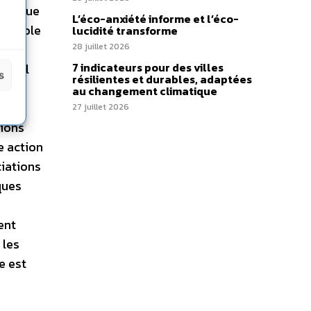
ublique
L’éco-anxiété informe et l’éco-
ensemble
lucidité transforme
 afin
28 juillet 2026
7 indicateurs pour des villes
ravail
s
résilientes et durables, adaptées
au changement climatique
27 juillet 2026
tions
e action
ciations
ques
ent
 les
e est