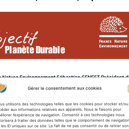
ce Nature Environnement
Sébastien GENEST Président d
t » «Madame, Monsieur, Chers ami(e)s, En ma qualité 
Gérer le consentement aux cookies
nvironnement, fédération française des associations d
l’environnement, je vous souhaite la bienvenue sur le si
us utilisons des technologies telles que les cookies pour stocker et/ou
ré aux élections qui se dérouleront en 2007. Impliqué 
céder aux informations relatives aux appareils. Nous le faisons pour
éliorer l’expérience de navigation. Consentir à ces technologies nous
 territoire national, le mouvement français de protectio
torisera à traiter des données telles que le comportement de navigatio
, fédéré par France Nature Environnement, ne pouvait p
 les ID uniques sur ce site. Le fait de ne pas consentir ou de retirer son