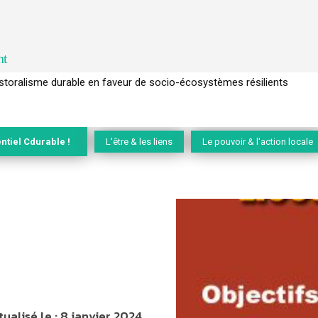
nt
l’arbre pour un modèle économique régénératif du vivant …
ntiel Cdurable !
L'être & les liens
Le pouvoir & l'action locale
tualisé le :
8 janvier 2024