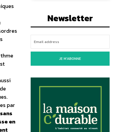
miques
Newsletter
u
ésordres
es
rythme
JE M'ABONNE
st
aussi
 de
ues.
es par
 sans
sse en
ent