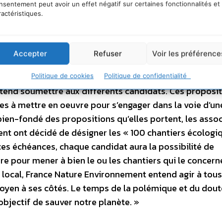
nsentement peut avoir un effet négatif sur certaines fonctionnalités et
les français désigneront le nouveau Président de la Rép
ractéristiques.
lée nationale. Pour France Nature Environnement et l’
ions sont l’occasion d’insuffler une nouvelle dynamique
odes de vie. Dans cet esprit, nous tenons à saluer le t
Accepter
Refuser
Voir les préférence
 conscience, et nous soutenons, sans réserve, le pacte
n de contribuer au débat, France Nature Environnement
Politique de cookies
Politique de confidentialité
ntend soumettre aux différents candidats. Ces proposi
es à mettre en oeuvre pour s’engager dans la voie d’un
 bien-fondé des propositions qu’elles portent, les asso
nt ont décidé de désigner les « 100 chantiers écologi
 ces échéances, chaque candidat aura la possibilité de
re pour mener à bien le ou les chantiers qui le concern
n local, France Nature Environnement entend agir à tous
toyen à ses côtés. Le temps de la polémique et du dout
l’objectif de sauver notre planète. »