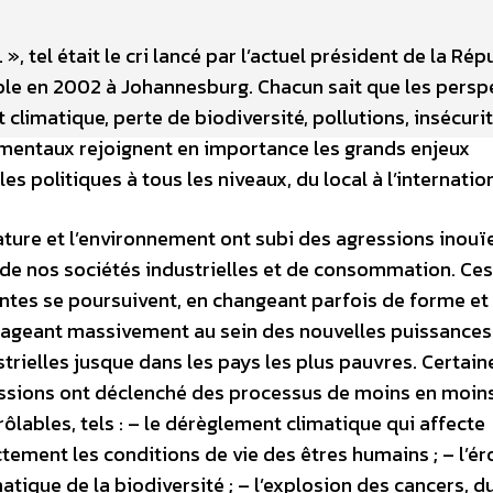
, tel était le cri lancé par l’actuel président de la Rép
 en 2002 à Johannesburg. Chacun sait que les persp
limatique, perte de biodiversité, pollutions, insécuri
nementaux rejoignent en importance les grands enjeux
es politiques à tous les niveaux, du local à l’internation
ature et l’environnement ont subi des agressions inouïe
 de nos sociétés industrielles et de consommation. Ces
intes se poursuivent, en changeant parfois de forme et
ageant massivement au sein des nouvelles puissances
strielles jusque dans les pays les plus pauvres. Certain
ssions ont déclenché des processus de moins en moin
rôlables, tels : – le dérèglement climatique qui affecte
ctement les conditions de vie des êtres humains ; – l’ér
atique de la biodiversité ; – l’explosion des cancers, d