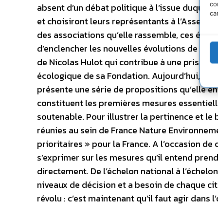
co
absent d’un débat politique à l’issue duquel 
ca
et choisiront leurs représentants à l’Assemb
des associations qu’elle rassemble, ces élect
d’enclencher les nouvelles évolutions de nos m
de Nicolas Hulot qui contribue à une prise de
écologique de sa Fondation. Aujourd’hui, afi
présente une série de propositions qu’elle e
constituent les premières mesures essentiell
soutenable. Pour illustrer la pertinence et le
réunies au sein de France Nature Environneme
prioritaires » pour la France. A l’occasion de
s’exprimer sur les mesures qu’il entend prend
directement. De l’échelon national à l’échelo
niveaux de décision et a besoin de chaque ci
révolu : c’est maintenant qu’il faut agir dans 