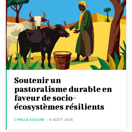
Soutenir un
pastoralisme durable en
faveur de socio-
écosystèmes résilients
CYRILLE SOUCHE
-
6 AOÛT 2026