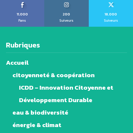
11,000
200
18,000
Fans
Suiveurs
Suiveurs
Rubriques
Accueil
citoyenneté & coopération
ICDD – Innovation Citoyenne et
Développement Durable
eau & biodiversité
énergie & climat