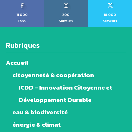
11,000
200
18,000
Fans
Suiveurs
Suiveurs
Rubriques
Accueil
citoyenneté & coopération
ICDD – Innovation Citoyenne et
Développement Durable
eau & biodiversité
énergie & climat