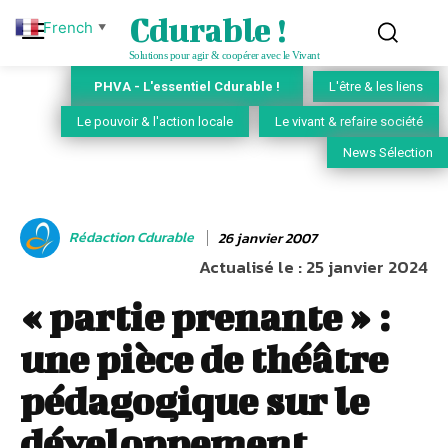
Cdurable !
French
▼
Solutions pour agir & coopérer avec le Vivant
PHVA - L'essentiel Cdurable !
L'être & les liens
Le pouvoir & l'action locale
Le vivant & refaire société
News Sélection
Rédaction Cdurable
26 janvier 2007
Actualisé le :
25 janvier 2024
« partie prenante » :
une pièce de théâtre
pédagogique sur le
développement