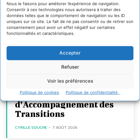
Nous le faisons pour améliorer l’expérience de navigation.
Consentir à ces technologies nous autorisera à traiter des
données telles que le comportement de navigation ou les ID
uniques sur ce site. Le fait de ne pas consentir ou de retirer son
consentement peut avoir un effet négatif sur certaines
fonctionnalités et caractéristiques.
Accepter
Transformer les
territoires par le
Refuser
dialogue et la
Voir les préférences
coopération avec un
Politique de cookies
Politique de confidentialité
Commun
d’Accompagnement des
Transitions
CYRILLE SOUCHE
-
7 AOÛT 2026