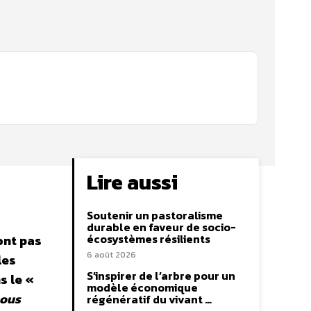
Lire aussi
Soutenir un pastoralisme
durable en faveur de socio-
écosystèmes résilients
’ont pas
6 août 2026
les
S’inspirer de l’arbre pour un
s le «
modèle économique
nous
régénératif du vivant …