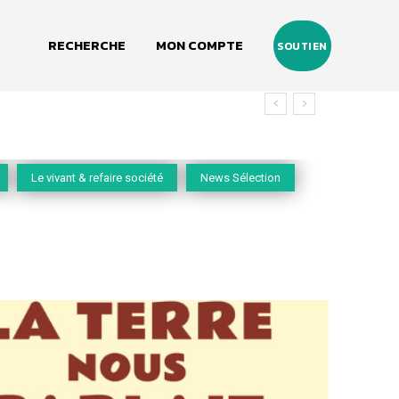
RECHERCHE
MON COMPTE
SOUTIEN
vivant
Le vivant & refaire société
News Sélection