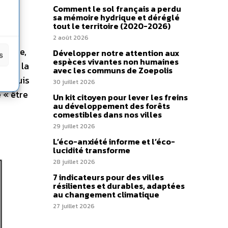
Comment le sol français a perdu
sa mémoire hydrique et déréglé
tout le territoire (2020-2026)
2 août 2026
 monde,
Développer notre attention aux
s
espèces vivantes non humaines
t de la
avec les communs de Zoepolis
e depuis
30 juillet 2026
 « être
Un kit citoyen pour lever les freins
au développement des forêts
comestibles dans nos villes
29 juillet 2026
L’éco-anxiété informe et l’éco-
lucidité transforme
28 juillet 2026
7 indicateurs pour des villes
résilientes et durables, adaptées
au changement climatique
27 juillet 2026