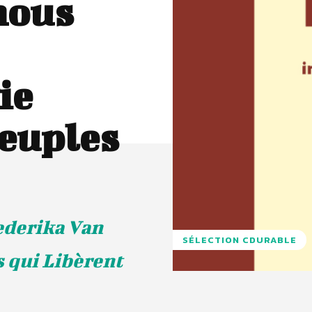
 nous
ie
peuples
rederika Van
SÉLECTION CDURABLE
s qui Libèrent