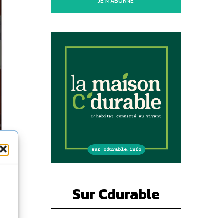
JE M'ABONNE
Sur Cdurable
n