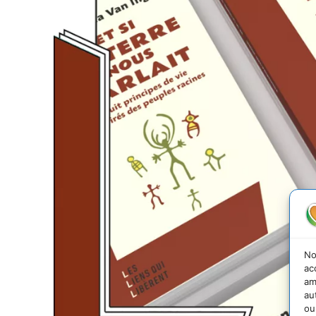
No
ac
am
au
ou