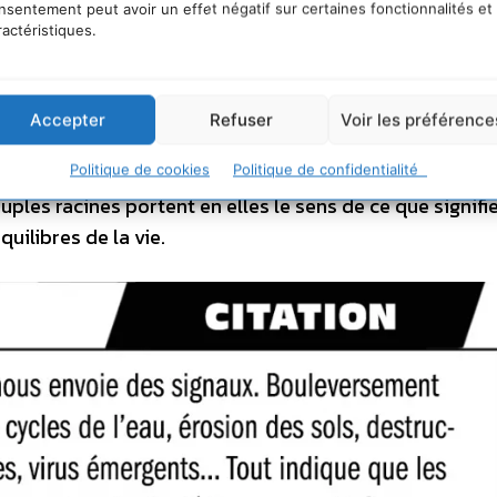
nsentement peut avoir un effet négatif sur certaines fonctionnalités et
ractéristiques.
tés nous indiquent d’autres façons possibles d’être au
Accepter
Refuser
Voir les préférence
 en réalité une connaissance profonde du fonctionnemen
clure que nos sociétés ont perdu. À l’écoute de la Terr
Politique de cookies
Politique de confidentialité
uples racines portent en elles le sens de ce que signifie
uilibres de la vie.