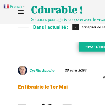
Cdurable !
French
▼
Solutions pour agir & coopérer avec le viva
Dans l'actualité :
S’inspirer de l’a
IPBES : le « GI
>
PHVA - L'esse
23 avril 2024
Cyrille Souche
A
En librairie le 1er Mai