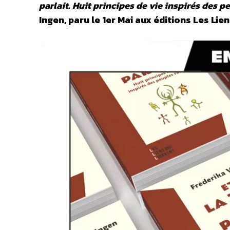
parlait. Huit principes de vie inspirés des p
Ingen, paru le 1er Mai aux éditions Les Lie