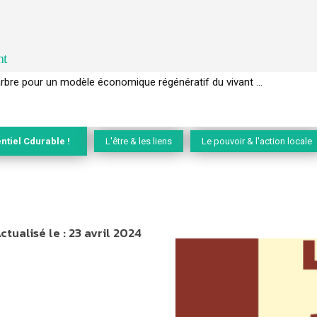
nt
rbre pour un modèle économique régénératif du vivant …
EC de la biodiversité » appelle les entreprises à devenir des alliées du 
ntiel Cdurable !
L'être & les liens
Le pouvoir & l'action locale
ctualisé le :
23 avril 2024