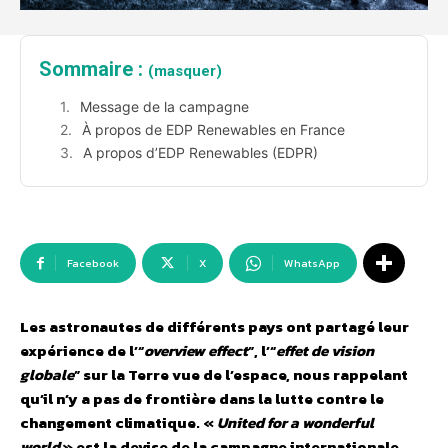
Sommaire :
(masquer)
Message de la campagne
À propos de EDP Renewables en France
A propos d’EDP Renewables (EDPR)
Facebook
X
WhatsApp
Les astronautes de différents pays ont partagé leur
expérience de l’“
overview effect
”, l’“
effet de vision
globale
” sur la Terre vue de l’espace, nous rappelant
qu’il n’y a pas de frontière dans la lutte contre le
changement climatique. «
United for a wonderful
world
» est la devise de la campagne internationale