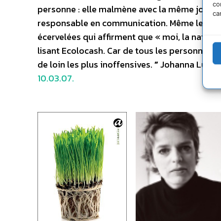
co
personne : elle malmène avec la même joie féro
ca
responsable en communication. Même les mei
écervelées qui affirment que « moi, la nature,
lisant Ecolocash. Car de tous les personnages
de loin les plus inoffensives.
”
Johanna Luys
10.03.07.