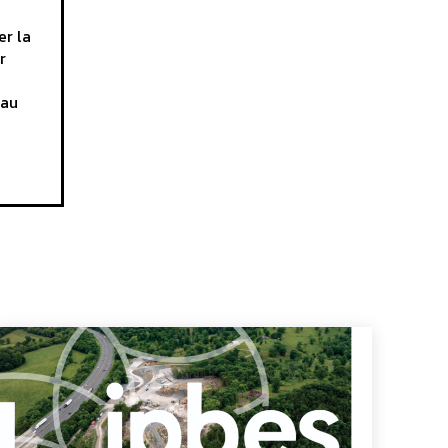
er la
r
 au