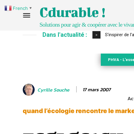
Cdurable !
French
▼
Solutions pour agir & coopérer avec le viva
Dans l'actualité :
IPBES : le « GI
>
PHVA - L'esse
17 mars 2007
Cyrille Souche
Ac
quand l’écologie rencontre le mark