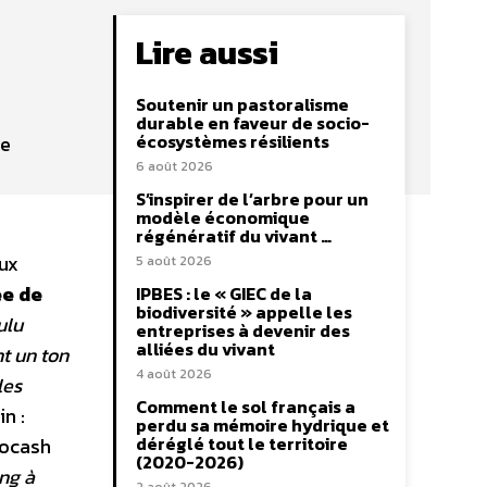
Lire aussi
Soutenir un pastoralisme
durable en faveur de socio-
écosystèmes résilients
de
6 août 2026
S’inspirer de l’arbre pour un
modèle économique
régénératif du vivant …
aux
5 août 2026
ée de
IPBES : le « GIEC de la
biodiversité » appelle les
ulu
entreprises à devenir des
alliées du vivant
t un ton
4 août 2026
les
Comment le sol français a
n :
perdu sa mémoire hydrique et
déréglé tout le territoire
locash
(2020-2026)
ing à