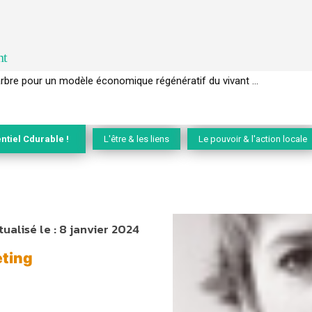
nt
EC de la biodiversité » appelle les entreprises à devenir des alliées du 
ntiel Cdurable !
L'être & les liens
Le pouvoir & l'action locale
tualisé le :
8 janvier 2024
eting