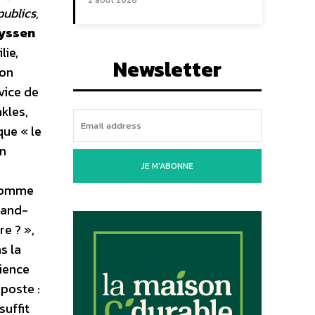
2 août 2026
publics,
uyssen
lie,
Newsletter
son
vice de
kles,
que « le
un
JE M'ABONNE
 comme
rand-
re ? »,
s la
cience
poste :
suffit