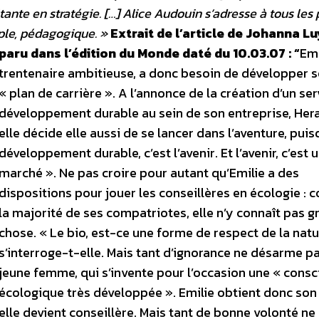
ante en stratégie. […] Alice Audouin s’adresse à tous les 
mple, pédagogique. »
Extrait de l’article de Johanna L
paru dans l’édition du Monde daté du 10.03.07 :
“
Emi
trentenaire ambitieuse, a donc besoin de développer 
« plan de carrière ». A l’annonce de la création d’un ser
développement durable au sein de son entreprise, Hera
elle décide elle aussi de se lancer dans l’aventure, puis
développement durable, c’est l’avenir. Et l’avenir, c’est 
marché ». Ne pas croire pour autant qu’Emilie a des
dispositions pour jouer les conseillères en écologie :
la majorité de ses compatriotes, elle n’y connaît pas g
chose. « Le bio, est-ce une forme de respect de la natu
s’interroge-t-elle. Mais tant d’ignorance ne désarme pa
jeune femme, qui s’invente pour l’occasion une « cons
écologique très développée ». Emilie obtient donc son 
elle devient conseillère. Mais tant de bonne volonté ne 