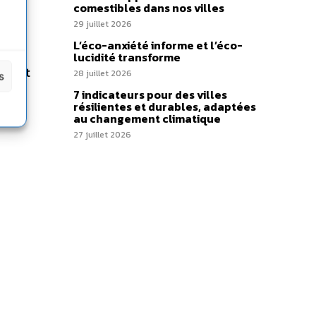
comestibles dans nos villes
29 juillet 2026
s
L’éco-anxiété informe et l’éco-
on en
lucidité transforme
s sont
28 juillet 2026
s
u
7 indicateurs pour des villes
résilientes et durables, adaptées
au changement climatique
27 juillet 2026