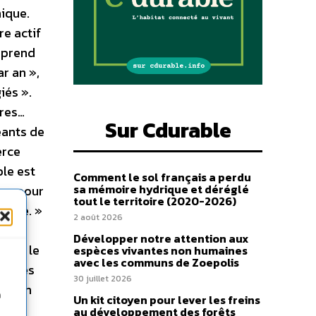
nique.
re actif
pprend
r an »,
iés ».
ères…
Sur Cdurable
eants de
erce
le est
Comment le sol français a perdu
sa mémoire hydrique et déréglé
pas pour
tout le territoire (2020-2026)
anète. »
2 août 2026
t de
Développer notre attention aux
avec le
espèces vivantes non humaines
avec les communs de Zoepolis
 bornés
30 juillet 2026
e soin
n
Un kit citoyen pour lever les freins
ne
au développement des forêts