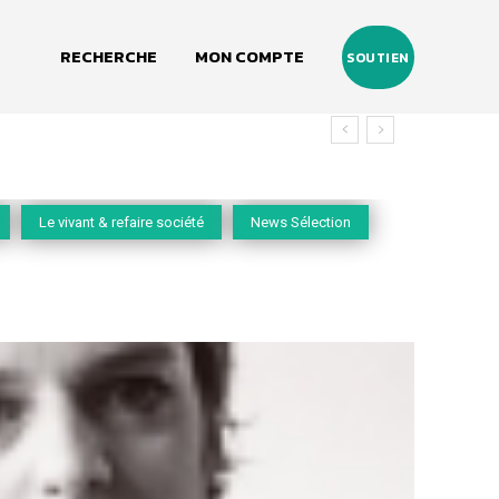
RECHERCHE
MON COMPTE
SOUTIEN
vivant
Le vivant & refaire société
News Sélection