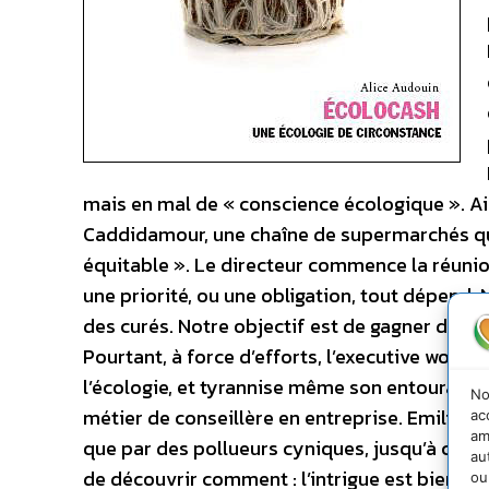
mais en mal de « conscience écologique ». Ain
Caddidamour, une chaîne de supermarchés qu
équitable ». Le directeur commence la réunio
une priorité, ou une obligation, tout dépend.
des curés. Notre objectif est de gagner de l’a
Pourtant, à force d’efforts, l’executive woma
l’écologie, et tyrannise même son entourage. 
No
métier de conseillère en entreprise. Emilie se
ac
am
que par des pollueurs cyniques, jusqu’à ce qu’
au
de découvrir comment : l’intrigue est bien me
ou