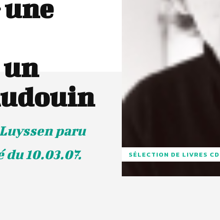
 une
 un
 Audouin
a Luyssen paru
 du 10.03.07.
SÉLECTION DE LIVRES C