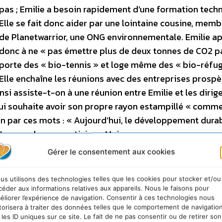
pas ; Emilie a besoin rapidement d’une formation tech
Elle se fait donc aider par une lointaine cousine, memb
de Planetwarrior, une ONG environnementale. Emilie a
donc à ne « pas émettre plus de deux tonnes de CO2 pa
porte des « bio-tennis » et loge même des « bio-réfug
Elle enchaîne les réunions avec des entreprises prosp
si assiste-t-on à une réunion entre Emilie et les dirig
i souhaite avoir son propre rayon estampillé « comm
n par ces mots : « Aujourd’hui, le développement durab
 Nous voulons y participer. Mais nous ne nous prenons 
rgent, et nous n’allons pas y renoncer pour sauver la pl
Gérer le consentement aux cookies
n qu’est Emilie se transforme rapidement en petit solda
Mais il semble que le militantisme écolo s’accorde mal 
us utilisons des technologies telles que les cookies pour stocker et/ou
 fait manipuler de toutes parts, tant par des militants
céder aux informations relatives aux appareils. Nous le faisons pour
éliorer l’expérience de navigation. Consentir à ces technologies nous
advienne l' »écolocrash » final. On laissera au lecteur l
torisera à traiter des données telles que le comportement de navigatio
née. (…) Alice Audouin caricature à outrance et n’éparg
 les ID uniques sur ce site. Le fait de ne pas consentir ou de retirer son