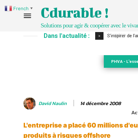
Cdurable !
French
▼
Solutions pour agir & coopérer avec le viva
Dans l'actualité :
IPBES : le « GI
>
PHVA - L'esse
14 décembre 2008
David Naulin
Ac
L'entreprise a placé 60 millions d'e
produits à risques offshore