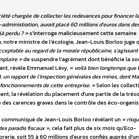
été chargée de collecter les redevances pour financer l
dministration, aurait placé 60 millions d’euros dans de
jà perdu ? »
s’interroge malicieusement cette semaine
 notre ministre de l’écologie, Jean-Louis Borloo juge 
acceptable au regard de la morale républicaine, s’agissant
mplaire »
de suspendre l’agrément dont bénéficie la soc
tant, révèle Emmanuel Lévy,
« voilà bien longtemps que 
, un rapport de l’Inspection générales des mines, dont M
ysfonctionnements de cette entreprise. »
Selon les collect
ent, la révélation du placement d’une partie de la trés
 des carences graves dans le contrôle des éco-organi
 un communiqué de Jean-Louis Borloo révèlant un
« risq
des paradis fiscaux »
, cela fait plus de six mois qu’Eco-
erie, soit 55 à 60 millions d’euros confiés auprès d’u