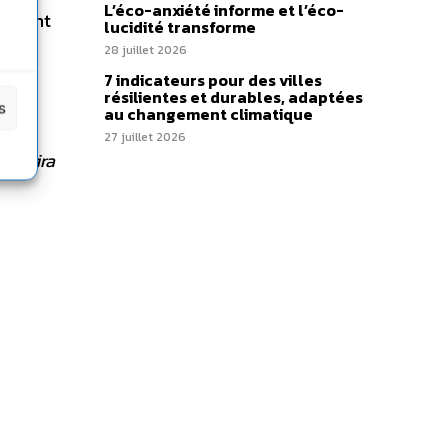
L’éco-anxiété informe et l’éco-
égrant
lucidité transforme
28 juillet 2026
is la
7 indicateurs pour des villes
résilientes et durables, adaptées
s
au changement climatique
e la
27 juillet 2026
loo ira