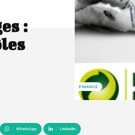
es :
ôles
FINANCE
WhatsApp
Linkedin