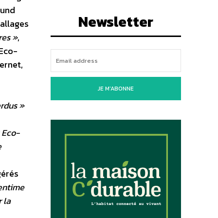
Fund
Newsletter
ballages
res »
,
 Eco-
ernet,
JE M'ABONNE
erdus »
 Eco-
e
gérés
entime
 la