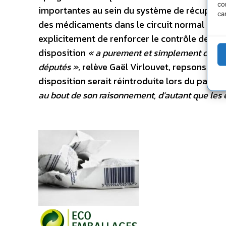
co
importantes au sein du système de récupéra
ca
des médicaments dans le circuit normal à leur p
explicitement de renforcer le contrôle des éc
disposition
« a purement et simplement disparu
députés »
, relève Gaël Virlouvet, repsonsable
disposition serait réintroduite lors du passa
au bout de son raisonnement, d’autant que les 