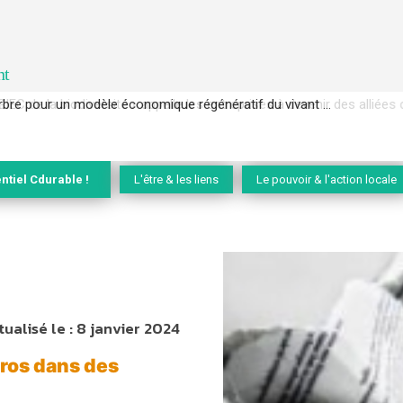
nt
EC de la biodiversité » appelle les entreprises à devenir des alliées du 
ntiel Cdurable !
L'être & les liens
Le pouvoir & l'action locale
tualisé le :
8 janvier 2024
uros dans des