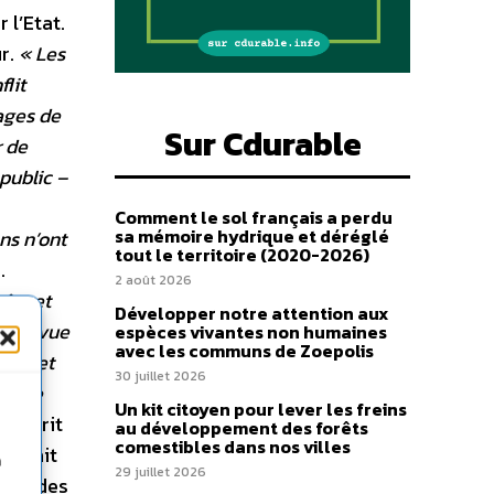
 l’Etat.
ur.
« Les
flit
ages de
Sur Cdurable
r de
 public –
Comment le sol français a perdu
sa mémoire hydrique et déréglé
ns n’ont
tout le territoire (2020-2026)
.
2 août 2026
pôts et
Développer notre attention aux
on prévue
espèces vivantes non humaines
avec les communs de Zoepolis
nité et
30 juillet 2026
Cette
Un kit citoyen pour lever les freins
enchérit
au développement des forêts
comestibles dans nos villes
se fait
n
29 juillet 2026
 fraudes