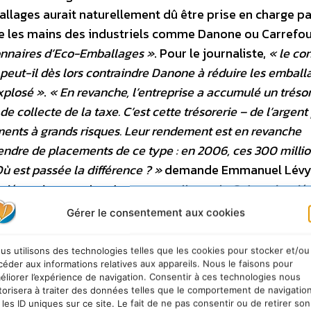
lages aurait naturellement dû être prise en charge par
re les mains des industriels comme Danone ou Carrefo
ionnaires d’Eco-Emballages »
. Pour le journaliste,
« le con
peut-il dès lors contraindre Danone à réduire les emball
explosé »
.
« En revanche, l’entreprise a accumulé un tréso
e collecte de la taxe. C’est cette trésorerie – de l’argent
ments à grands risques. Leur rendement est en revanche
ttendre de placements de ce type : en 2006, ces 300 millio
Où est passée la différence ? »
demande Emmanuel Lévy
indépendant »
,
« la mise sous tutelle par la Caisse des dé
»
et
« la mise en place de la future instance de régulati
Gérer le consentement aux cookies
orce,
« au delà du gâchis financier, c’est avant tout l’impu
hégémonique et incontrôlable qui est condamnable »
.
« 
us utilisons des technologies telles que les cookies pour stocker et/ou
ire, de l’insuffisance de contrôle des éco-organismes »
, r
céder aux informations relatives aux appareils. Nous le faisons pour
éliorer l’expérience de navigation. Consentir à ces technologies nous
que ce n’est pas la première fois qu’un éco-organisme 
torisera à traiter des données telles que le comportement de navigatio
spection générale des affaires sociales avait révélé des
 les ID uniques sur ce site. Le fait de ne pas consentir ou de retirer son