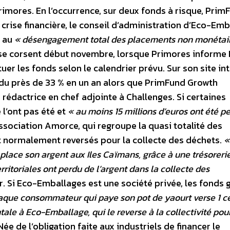
mores. En l’occurrence, sur deux fonds à risque, Prim
crise financière, le conseil d’administration d’Eco-Em
r au
« désengagement total des placements non monétai
s se corsent début novembre, lorsque Primores informe
uer les fonds selon le calendrier prévu. Sur son site int
du près de 33 % en un an alors que PrimFund Growth
 rédactrice en chef adjointe à Challenges. Si certaines
 l’ont pas été et
« au moins 15 millions d’euros ont été p
association Amorce, qui regroupe la quasi totalité des
ont normalement reversés pour la collecte des déchets.
«
 place son argent aux Iles Caïmans, grâce à une trésoreri
erritoriales ont perdu de l’argent dans la collecte des
. Si Eco-Emballages est une société privée, les fonds 
aque consommateur qui paye son pot de yaourt verse 1 c
ale à Eco-Emballage, qui le reverse à la collectivité pour
Née de l’obligation faite aux industriels de financer le