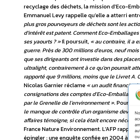
recyclage des déchets, la mission d’Eco-Embal
Emmanuel Levy rappelle qu’elle a atterri ent
plus gros pourvoyeurs de déchets sont les act
d’intérêt est patent. Comment Eco-Emballages 
ses yaourts ? »
Il poursuit,
« au contraire, il a 
guerre. Près de 300 millions d’euros, neuf mois d
que ses dirigeants ont investie dans des place
ultralight, contrairement à ce qu’on pourrait a
rapporté que 9 millions, moins que le Livret A. 
Nicolas Garnier réclame
« un audit financier 
consignations des comptes d’Eco-Emballages 
par le Grenelle de l’environnement »
. Pour Am
le manque de contrôle d’un organisme devenu 
No
affaires témoigne, si cela était encore nécessa
ac
am
France Nature Environnement. L’AFP rappelle 
au
épingler : une enquête confiée en 2004 à l’In
ou