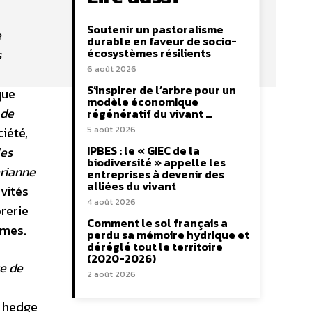
Soutenir un pastoralisme
e
durable en faveur de socio-
écosystèmes résilients
s
6 août 2026
S’inspirer de l’arbre pour un
que
modèle économique
 de
régénératif du vivant …
iété,
5 août 2026
IPBES : le « GIEC de la
les
biodiversité » appelle les
arianne
entreprises à devenir des
alliées du vivant
ivités
4 août 2026
orerie
Comment le sol français a
smes.
perdu sa mémoire hydrique et
déréglé tout le territoire
(2020-2026)
ue de
2 août 2026
n hedge