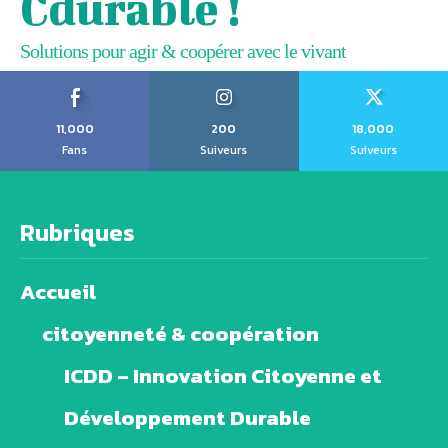
Cdurable !
Solutions pour agir & coopérer avec le vivant
11,000
200
18,000
Fans
Suiveurs
Suiveurs
Rubriques
Accueil
citoyenneté & coopération
ICDD – Innovation Citoyenne et
Développement Durable