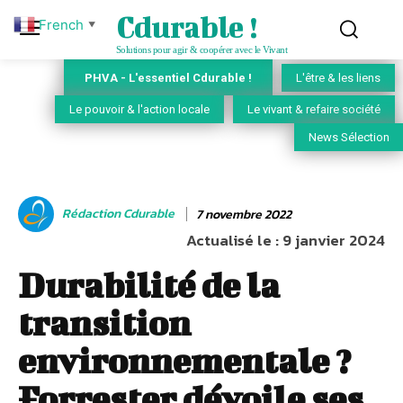
Cdurable !
French
▼
Solutions pour agir & coopérer avec le Vivant
PHVA - L'essentiel Cdurable !
L'être & les liens
Le pouvoir & l'action locale
Le vivant & refaire société
News Sélection
Rédaction Cdurable
7 novembre 2022
Actualisé le :
9 janvier 2024
Durabilité de la
transition
environnementale ?
Forrester dévoile ses