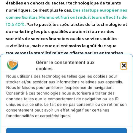
établies en dehors du secteur technologique de talents
numériques. Ce n’est plus le cas.
Des startups européennes
comme Gorillas, Menmo et Nuri ont réduit leurs effectifs de
10 à 40 %
. Par le passé, les spécialistes de la technologie et
du marketing les plus qualifiés auraient ri au nez des
sociétés de services financiers ou des services publics
« vieillots », mais ceux qui ont moins le goût du risque
trouveront la stabilité relative offerte par les entreprises
bien installées dans ces secteurs plus attrayante dans une
Gérer le consentement aux
économie incertaine.
cookies
Nous utilisons des technologies telles que les cookies pour
stocker et/ou accéder aux informations relatives aux appareils.
A propos de Forrester
Nous le faisons pour améliorer l’expérience de navigation.
Consentir à ces technologies nous autorisera à traiter des
données telles que le comportement de navigation ou les ID
uniques sur ce site. Le fait de ne pas consentir ou de retirer son
consentement peut avoir un effet négatif sur certaines
fonctionnalités et caractéristiques.
Forrester est l’un des cabinets d’études et de conseils les
plus influents au monde. Nous vous accompagnons et