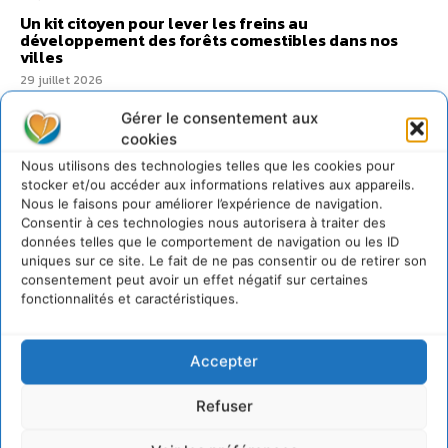
Un kit citoyen pour lever les freins au
développement des forêts comestibles dans nos
villes
29 juillet 2026
L’éco-anxiété informe et l’éco-lucidité transforme
Gérer le consentement aux
28 juillet 2026
cookies
7 indicateurs pour des villes résilientes et durables,
Nous utilisons des technologies telles que les cookies pour
adaptées au changement climatique
stocker et/ou accéder aux informations relatives aux appareils.
27 juillet 2026
Nous le faisons pour améliorer l’expérience de navigation.
Consentir à ces technologies nous autorisera à traiter des
données telles que le comportement de navigation ou les ID
uniques sur ce site. Le fait de ne pas consentir ou de retirer son
consentement peut avoir un effet négatif sur certaines
fonctionnalités et caractéristiques.
Accepter
Refuser