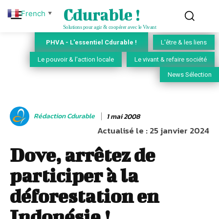
Cdurable !
French
▼
Solutions pour agir & coopérer avec le Vivant
PHVA - L'essentiel Cdurable !
L'être & les liens
Le pouvoir & l'action locale
Le vivant & refaire société
News Sélection
Rédaction Cdurable
1 mai 2008
Actualisé le :
25 janvier 2024
Dove, arrêtez de
participer à la
déforestation en
Indonésie !