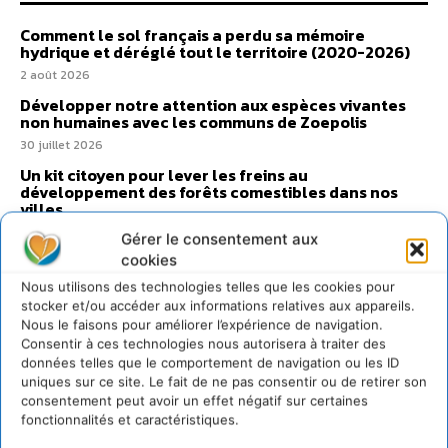
Comment le sol français a perdu sa mémoire
hydrique et déréglé tout le territoire (2020-2026)
2 août 2026
Développer notre attention aux espèces vivantes
non humaines avec les communs de Zoepolis
30 juillet 2026
Un kit citoyen pour lever les freins au
développement des forêts comestibles dans nos
villes
29 juillet 2026
Gérer le consentement aux
L’éco-anxiété informe et l’éco-lucidité transforme
cookies
28 juillet 2026
Nous utilisons des technologies telles que les cookies pour
stocker et/ou accéder aux informations relatives aux appareils.
7 indicateurs pour des villes résilientes et durables,
Nous le faisons pour améliorer l’expérience de navigation.
adaptées au changement climatique
Consentir à ces technologies nous autorisera à traiter des
27 juillet 2026
données telles que le comportement de navigation ou les ID
uniques sur ce site. Le fait de ne pas consentir ou de retirer son
consentement peut avoir un effet négatif sur certaines
fonctionnalités et caractéristiques.