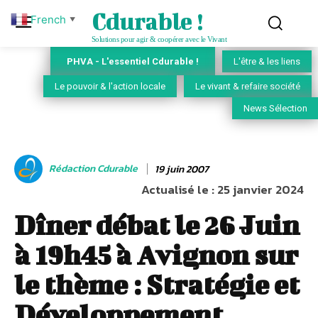
Cdurable !
French
▼
Solutions pour agir & coopérer avec le Vivant
PHVA - L'essentiel Cdurable !
L'être & les liens
Le pouvoir & l'action locale
Le vivant & refaire société
News Sélection
Rédaction Cdurable
19 juin 2007
Actualisé le :
25 janvier 2024
Dîner débat le 26 Juin
à 19h45 à Avignon sur
le thème : Stratégie et
Développement