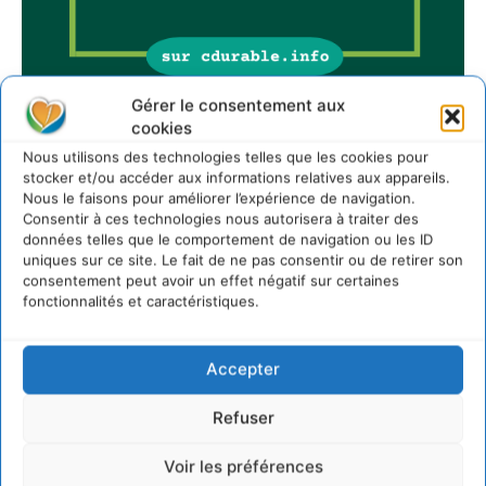
Gérer le consentement aux
cookies
Sur Cdurable
Nous utilisons des technologies telles que les cookies pour
stocker et/ou accéder aux informations relatives aux appareils.
Nous le faisons pour améliorer l’expérience de navigation.
Consentir à ces technologies nous autorisera à traiter des
Comment le sol français a perdu sa mémoire
données telles que le comportement de navigation ou les ID
hydrique et déréglé tout le territoire (2020-2026)
uniques sur ce site. Le fait de ne pas consentir ou de retirer son
consentement peut avoir un effet négatif sur certaines
2 août 2026
fonctionnalités et caractéristiques.
Développer notre attention aux espèces vivantes
non humaines avec les communs de Zoepolis
30 juillet 2026
Accepter
Un kit citoyen pour lever les freins au
développement des forêts comestibles dans nos
Refuser
villes
29 juillet 2026
Voir les préférences
L’éco-anxiété informe et l’éco-lucidité transforme