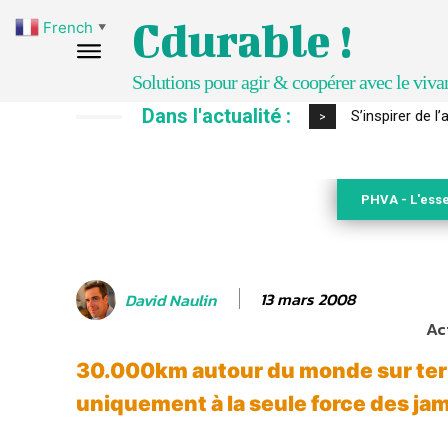
Cdurable !
French
▼
Solutions pour agir & coopérer avec le viva
Dans l'actualité :
IPBES : le « GI
>
PHVA - L'esse
13 mars 2008
David Naulin
Ac
30.000km autour du monde sur te
uniquement à la seule force des ja