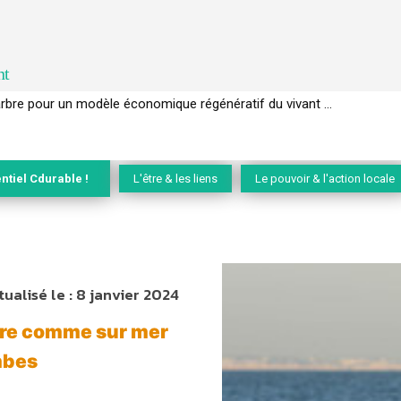
nt
EC de la biodiversité » appelle les entreprises à devenir des alliées du 
ntiel Cdurable !
L'être & les liens
Le pouvoir & l'action locale
tualisé le :
8 janvier 2024
rre comme sur mer
mbes