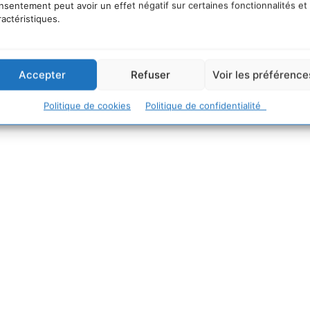
nsentement peut avoir un effet négatif sur certaines fonctionnalités et
 restent envisageables, Jean-Gabriel se trouve désorma
ractéristiques.
almas (Canaries). A suivre sur Cdurable.info…
Accepter
Refuser
Voir les préférence
Politique de cookies
Politique de confidentialité