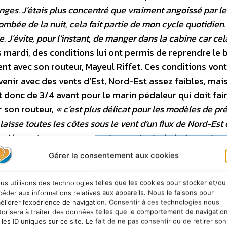
nges. J’étais plus concentré que vraiment angoissé par le
ombée de la nuit, cela fait partie de mon cycle quotidien.
. J’évite, pour l’instant, de manger dans la cabine car ce
 mardi, des conditions lui ont permis de reprendre le 
nt avec son routeur, Mayeul Riffet. Ces conditions vont
venir avec des vents d’Est, Nord-Est assez faibles, mai
 donc de 3/4 avant pour le marin pédaleur qui doit fai
r son routeur,
« c’est plus délicat pour les modèles de pr
aisse toutes les côtes sous le vent d’un flux de Nord-Est 
ses dépressions orageuses qui remontent généralement sur
oires et souvent mal prévues par les modèles. La conséque
Gérer le consentement aux cookies
 Nord-Est en mer et de possibles vents de Sud près des cô
 doit se créer sur le S des Canaries pour remonter sur Gib
us utilisons des technologies telles que les cookies pour stocker et/ou
 se créer juste dans son Nord. L’analyse doit rester pruden
céder aux informations relatives aux appareils. Nous le faisons pour
éliorer l’expérience de navigation. Consentir à ces technologies nous
firmer qu’une grande zone triangulaire entre Casablanca, 
torisera à traiter des données telles que le comportement de navigatio
u 14 au soir, avec des vents assez fort localement et une 
 les ID uniques sur ce site. Le fait de ne pas consentir ou de retirer son