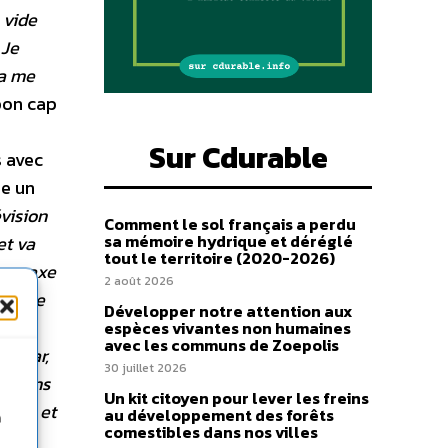
 vide
 Je
la me
bon cap
Sur Cdurable
s avec
re un
évision
Comment le sol français a perdu
sa mémoire hydrique et déréglé
et va
tout le territoire (2020-2026)
 un axe
2 août 2026
nce de
Développer notre attention aux
tes.
espèces vivantes non humaines
avec les communs de Zoepolis
raltar,
30 juillet 2026
te dans
Un kit citoyen pour lever les freins
Palma et
au développement des forêts
n
comestibles dans nos villes
mer