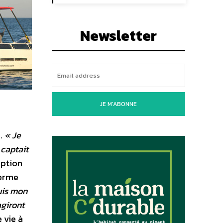
Newsletter
JE M'ABONNE
e.
« Je
 captait
option
ferme
uis mon
agiront
 vie à