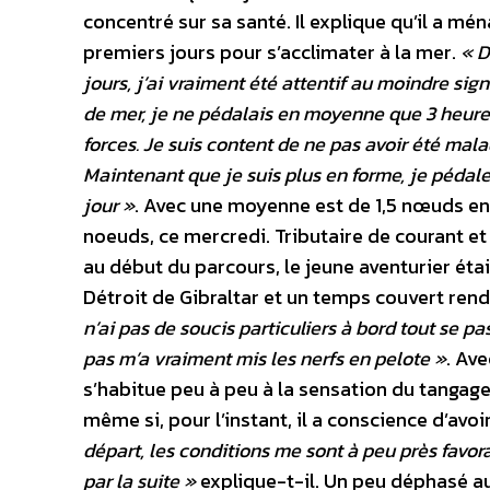
concentré sur sa santé. Il explique qu’il a mén
premiers jours pour s’acclimater à la mer.
« D
jours, j’ai vraiment été attentif au moindre si
de mer, je ne pédalais en moyenne que 3 heur
forces. Je suis content de ne pas avoir été mala
Maintenant que je suis plus en forme, je pédale
jour »
. Avec une moyenne est de 1,5 nœuds en 5 
noeuds, ce mercredi. Tributaire de courant e
au début du parcours, le jeune aventurier était
Détroit de Gibraltar et un temps couvert renda
n’ai pas de soucis particuliers à bord tout se pa
pas m’a vraiment mis les nerfs en pelote »
. Av
s’habitue peu à peu à la sensation du tangage 
même si, pour l’instant, il a conscience d’avo
départ, les conditions me sont à peu près favo
par la suite »
explique-t-il. Un peu déphasé a