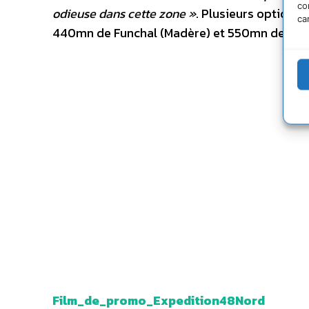
co
odieuse dans cette zone »
. Plusieurs options
ca
440mn de Funchal (Madère) et 550mn de Las P
Film_de_promo_Expedition48Nord