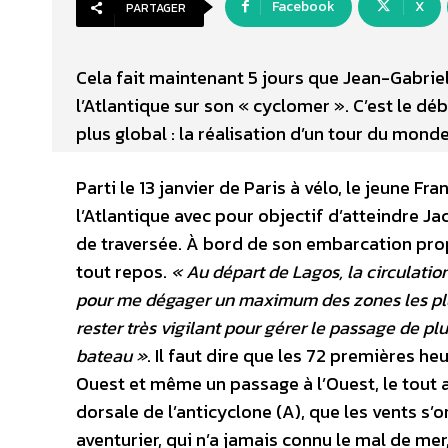
Facebook
X
PARTAGER
Cela fait maintenant 5 jours que Jean-Gabriel 
l’Atlantique sur son « cyclomer ». C’est le dé
plus global : la réalisation d’un tour du monde
Parti le 13 janvier de Paris à vélo, le jeune F
l’Atlantique avec pour objectif d’atteindre J
de traversée. À bord de son embarcation propu
tout repos.
« Au départ de Lagos, la circulatio
pour me dégager un maximum des zones les plus
rester très vigilant pour gérer le passage de p
bateau »
. Il faut dire que les 72 premières h
Ouest et même un passage à l’Ouest, le tout 
dorsale de l’anticyclone (A), que les vents s’
aventurier, qui n’a jamais connu le mal de mer,