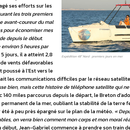
agé ses efforts sur les
urant les trois premiers
gne avant-coureur du mal
es pour économiser mes
de depuis le début.
 environ 5 heures par
jours, il a atteint 2,8
Expédition 48° Nord : premiers jours en mer
t de vents défavorables
 poussé à l’Est vers le
it les communications difficiles par le réseau satellit
sse bien, mais cette histoire de téléphone satellite qui ne
ec 140 miles parcourus depuis le départ, le Breton d’ad
permanent de la mer, oubliant la stabilité de la terre 
ir été à peu près épargné sur le plan de la météo.
« Dep
rables, on verra bien comment mon corps et mon moral ré
u début, Jean-Gabriel commence à prendre son train de