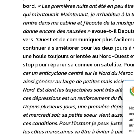
bord.
« Les premières nuits ont été en peu étra
qui m’entourait. Maintenant, je m’habitue à la t
rentre dans ma cabine et j’écoute de la musique
donne encore des nausées »
avoue-t-il Depuis
vers l’Ouest et de communiquer plus facileme
continuer à s’améliorer pour les deux jours à 
une houle toujours orientée au Nord-Ouest et
stop pour réparer sa connexion satellite. Pou
car un anticyclone centré sur le Nord du Maroc l
ainsi générer au large de petites mais vicieu
Nord-Est dont les trajectoires sont très aléat
ces dépressions est un renforcement du flux de
Depuis plusieurs jours, une première dépression
No
et mercredi soir, sa petite soeur vient aussi de
ac
am
ces conditions. Pour l’instant je peux juste af
au
les côtes marocaines va être à éviter à partir d
ou