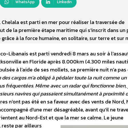
WhatsApp
Linkedin
Chelala est parti en mer pour réaliser la traversée de
but de la première étape maritime qui s’inscrit dans un 
 grâce à la force humaine, en solitaire, sur terre et sur 
ranco-Libanais est parti vendredi 8 mars au soir à l’assau
acksonville en Floride après 8.000km (4.300 miles naut
lsée à l’aide de ses mollets, sa première nuit n’a pas
n des cargos m’a obligé à pédaler toute la nuit comme un 
 fréquentées. Même avec un radar qui fonctionne bien, j
lusieurs navires qui passaient simultanément à proximité
eures n’ont pas été en sa faveur avec des vents de Nord,
accompagné d’une mer désagréable, avant qu’il ne trave
orientent au Nord-Est et que la mer se calme.
Le jeune
 reste par ailleurs