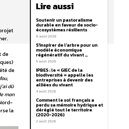
Lire aussi
Soutenir un pastoralisme
durable en faveur de socio-
écosystèmes résilients
projet
6 août 2026
mer.
S’inspirer de l’arbre pour un
modèle économique
t de
régénératif du vivant …
iques)
5 août 2026
 été de
IPBES : le « GIEC de la
biodiversité » appelle les
fou,
entreprises à devenir des
alliées du vivant
’ai dû
4 août 2026
 de mon
Comment le sol français a
 Nord-
perdu sa mémoire hydrique et
déréglé tout le territoire
rse la
(2020-2026)
2 août 2026