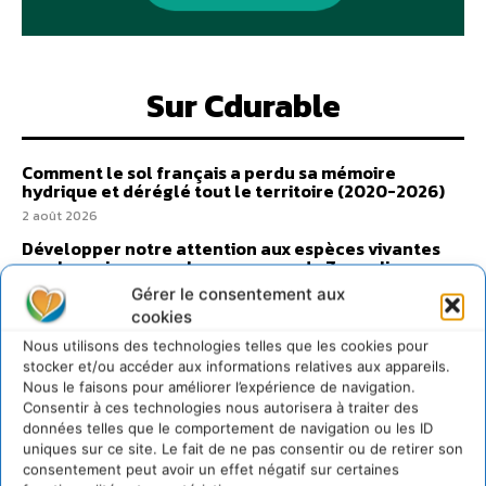
Sur Cdurable
Comment le sol français a perdu sa mémoire
hydrique et déréglé tout le territoire (2020-2026)
2 août 2026
Développer notre attention aux espèces vivantes
non humaines avec les communs de Zoepolis
30 juillet 2026
Gérer le consentement aux
cookies
Un kit citoyen pour lever les freins au
développement des forêts comestibles dans nos
Nous utilisons des technologies telles que les cookies pour
villes
stocker et/ou accéder aux informations relatives aux appareils.
29 juillet 2026
Nous le faisons pour améliorer l’expérience de navigation.
Consentir à ces technologies nous autorisera à traiter des
L’éco-anxiété informe et l’éco-lucidité transforme
données telles que le comportement de navigation ou les ID
28 juillet 2026
uniques sur ce site. Le fait de ne pas consentir ou de retirer son
consentement peut avoir un effet négatif sur certaines
7 indicateurs pour des villes résilientes et durables,