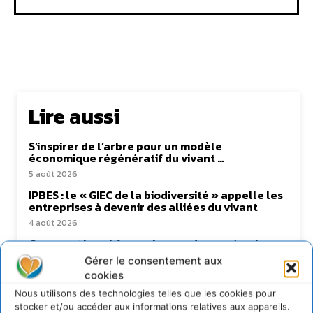
Lire aussi
S’inspirer de l’arbre pour un modèle
économique régénératif du vivant …
5 août 2026
IPBES : le « GIEC de la biodiversité » appelle les
entreprises à devenir des alliées du vivant
4 août 2026
Comment le sol français a perdu sa mémoire
hydrique et déréglé tout le territoire (2020-
Gérer le consentement aux
2026)
cookies
2 août 2026
Nous utilisons des technologies telles que les cookies pour
Permaculture, la Voie de l’Autonomie
stocker et/ou accéder aux informations relatives aux appareils.