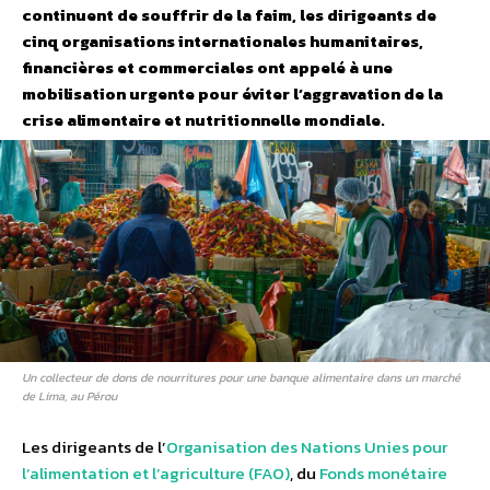
continuent de souffrir de la faim, les dirigeants de
cinq organisations internationales humanitaires,
financières et commerciales ont appelé à une
mobilisation urgente pour éviter l’aggravation de la
crise alimentaire et nutritionnelle mondiale.
Un collecteur de dons de nourritures pour une banque alimentaire dans un marché
de Lima, au Pérou
Les dirigeants de l’
Organisation des Nations Unies pour
l’alimentation et l’agriculture (FAO)
, du
Fonds monétaire