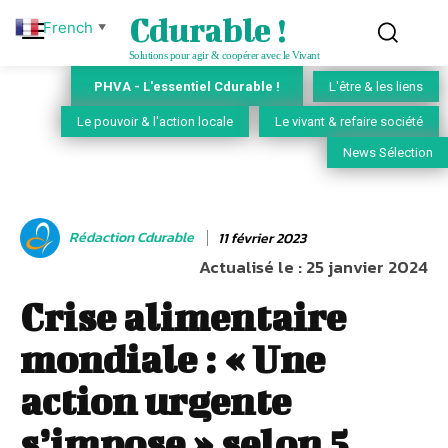
Cdurable !
French
▼
Solutions pour agir & coopérer avec le Vivant
PHVA - L'essentiel Cdurable !
L'être & les liens
Le pouvoir & l'action locale
Le vivant & refaire société
News Sélection
Rédaction Cdurable
11 février 2023
Actualisé le :
25 janvier 2024
Crise alimentaire
mondiale : « Une
action urgente
s’impose » selon 5