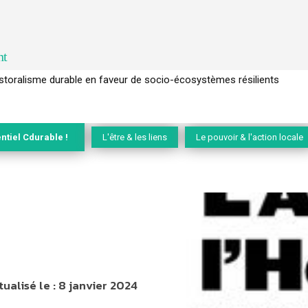
nt
l’arbre pour un modèle économique régénératif du vivant …
ntiel Cdurable !
L'être & les liens
Le pouvoir & l'action locale
tualisé le :
8 janvier 2024