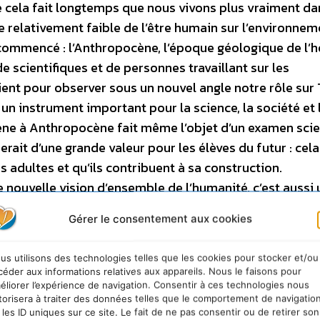
ue cela fait longtemps que nous vivons plus vraiment da
relativement faible de l’être humain sur l’environneme
 commencé : l’Anthropocène, l’époque géologique de l
de scientifiques et de personnes travaillant sur les
ent pour observer sous un nouvel angle notre rôle sur 
un instrument important pour la science, la société et 
ne à Anthropocène fait même l’objet d’un examen scie
serait d’une grande valeur pour les élèves du futur : cela
s adultes et qu’ils contribuent à sa construction.
nouvelle vision d’ensemble de l’humanité, c’est aussi 
ute la civilisation humaine afin de dévenir « gardiens d
Gérer le consentement aux cookies
an Schwägerl, prouve de manière très éclatante le pouvoir
ropocène. Avec son talent narratif et sa grande expérie
us utilisons des technologies telles que les cookies pour stocker et/ou
ule espèce, à laquelle vous et moi appartenons, trans
céder aux informations relatives aux appareils. Nous le faisons pour
Terre, ses procédés biogéochimiques et donc les bases 
éliorer l’expérience de navigation. Consentir à ces technologies nous
torisera à traiter des données telles que le comportement de navigatio
deux cents ans d’industrialisation, montrent la capacité
 les ID uniques sur ce site. Le fait de ne pas consentir ou de retirer son