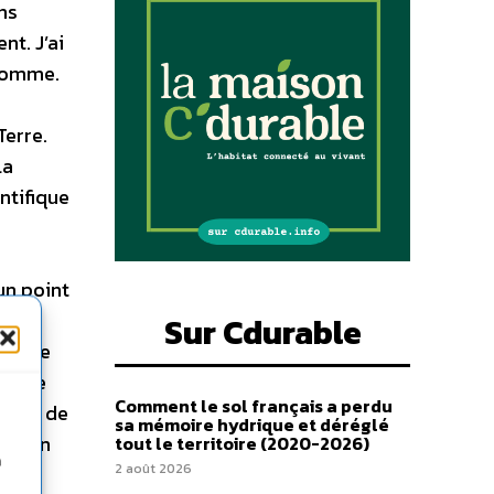
ns
nt. J’ai
’homme.
Terre.
la
ntifique
un point
e la
Sur Cdurable
 et le
nce de
Comment le sol français a perdu
forme de
sa mémoire hydrique et déréglé
de son
tout le territoire (2020-2026)
n
2 août 2026
 de