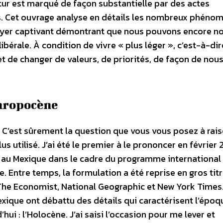
futur est marqué de façon substantielle par des actes
s. Cet ouvrage analyse en détails les nombreux phéno
idoyer captivant démontrant que nous pouvons encore n
libérale. À condition de vivre « plus léger », c’est-à-di
t de changer de valeurs, de priorités, de façon de nous 
thropocène
C’est sûrement la question que vous vous posez à rais
us utilisé. J’ai été le premier à le prononcer en février
e au Mexique dans le cadre du programme international
. Entre temps, la formulation a été reprise en gros titr
e Economist, National Geographic et New York Times.
Mexique ont débattu des détails qui caractérisent l’époq
ui : l’Holocène. J’ai saisi l’occasion pour me lever et