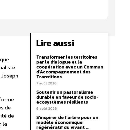
Lire aussi
Transformer les territoires
 que
par le dialogue et la
coopération avec un Commun
naliste
d’Accompagnement des
l Joseph
Transitions
7 août 2026
Soutenir un pastoralisme
durable en faveur de socio-
sforme
écosystèmes résilients
es de
6 août 2026
ité de
S’inspirer de l’arbre pour un
modèle économique
 la
régénératif du vivant …