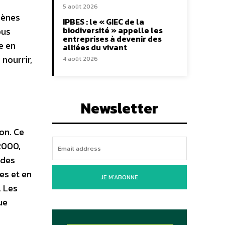
5 août 2026
mènes
IPBES : le « GIEC de la
biodiversité » appelle les
ous
entreprises à devenir des
re en
alliées du vivant
nourrir,
4 août 2026
Newsletter
on. Ce
 2000,
 des
es et en
JE M'ABONNE
 Les
ue