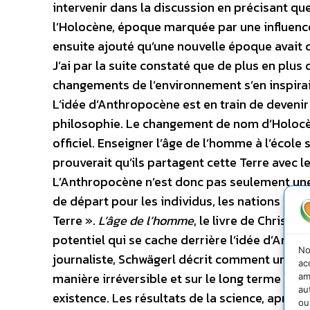
intervenir dans la discussion en précisant q
l’Holocène, époque marquée par une influence 
ensuite ajouté qu’une nouvelle époque avait
J’ai par la suite constaté que de plus en plus 
changements de l’environnement s’en inspirai
L’idée d’Anthropocène est en train de devenir 
philosophie. Le changement de nom d’Holocè
officiel. Enseigner l’âge de l’homme à l’école 
prouverait qu’ils partagent cette Terre avec le
L’Anthropocène n’est donc pas seulement une 
de départ pour les individus, les nations et to
Terre ».
L’âge de l’homme
, le livre de Christi
potentiel qui se cache derrière l’idée d’Anth
No
journaliste, Schwägerl décrit comment une se
ac
manière irréversible et sur le long terme la 
am
au
existence. Les résultats de la science, après 
ou