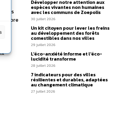
Développer notre attention aux
 la
espèces vivantes non humaines
cients
avec les communs de Zoepolis
s encore
30 juillet 2026
tion
Un kit citoyen pour lever les freins
s
au développement des forêts
e
comestibles dans nos villes
s
29 juillet 2026
ix
L’éco-anxiété informe et l’éco-
lucidité transforme
28 juillet 2026
7 indicateurs pour des villes
résilientes et durables, adaptées
au changement climatique
27 juillet 2026