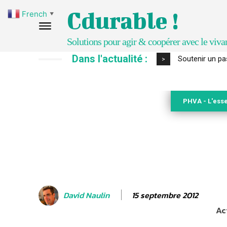
Cdurable !
French
▼
Solutions pour agir & coopérer avec le viva
Dans l'actualité :
S’inspirer de 
>
PHVA - L'esse
15 septembre 2012
David Naulin
Ac