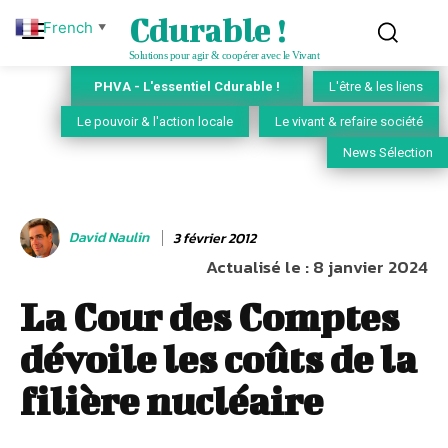
Cdurable !
French
▼
Solutions pour agir & coopérer avec le Vivant
PHVA - L'essentiel Cdurable !
L'être & les liens
Le pouvoir & l'action locale
Le vivant & refaire société
News Sélection
David Naulin
3 février 2012
Actualisé le :
8 janvier 2024
La Cour des Comptes
dévoile les coûts de la
filière nucléaire