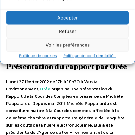
grandeur. La logique du rapport est donc de considérer de
manière totalement implicite que la sûreté nucléaire, son
Accepter
organisation et sa surveillance par l’Autorité de Sûreté
Nucléaire permettront de ne pas dépasser le cas TMI. Il faut
Refuser
noter que l’EPR est conçu et construit de manière à garantir la
réalisation de cette hypothèse (fusion du coeur, mais pas
Voir les préférences
d’émission) »
.
Politique de cookies
Politique de confidentialité
Présentation du rapport par Orée
Lundi 27 février 2012 de 17h à 18h30 à Veolia
Environnement,
Orée
organise une présentation du
Rapport de la Cour des Comptes en présence de Michèle
Pappalardo. Depuis mai 2011, Michèle Pappalardo est
conseillère maître à la Cour des comptes, affectée à la
deuxième chambre et rapporteure générale de l’enquête
sur les coûts de la filière électronucléaire. Elle a été
présidente de l’Agence de l’environnement et de la