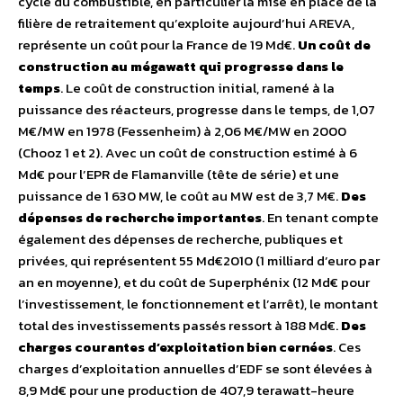
cycle du combustible, en particulier la mise en place de la
filière de retraitement qu’exploite aujourd’hui AREVA,
représente un coût pour la France de 19 Md€.
Un coût de
construction au mégawatt qui progresse dans le
temps
. Le coût de construction initial, ramené à la
puissance des réacteurs, progresse dans le temps, de 1,07
M€/MW en 1978 (Fessenheim) à 2,06 M€/MW en 2000
(Chooz 1 et 2). Avec un coût de construction estimé à 6
Md€ pour l’EPR de Flamanville (tête de série) et une
puissance de 1 630 MW, le coût au MW est de 3,7 M€.
Des
dépenses de recherche importantes
. En tenant compte
également des dépenses de recherche, publiques et
privées, qui représentent 55 Md€2010 (1 milliard d’euro par
an en moyenne), et du coût de Superphénix (12 Md€ pour
l’investissement, le fonctionnement et l’arrêt), le montant
total des investissements passés ressort à 188 Md€.
Des
charges courantes d’exploitation bien cernées
. Ces
charges d’exploitation annuelles d’EDF se sont élevées à
8,9 Md€ pour une production de 407,9 terawatt-heure