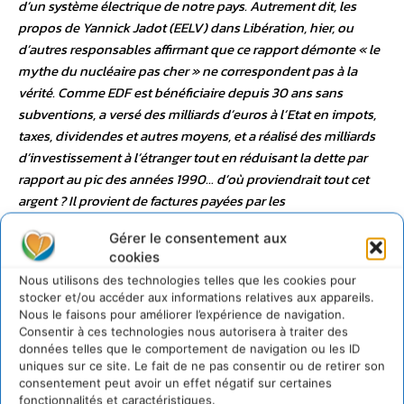
d’un système électrique de notre pays. Autrement dit, les
propos de Yannick Jadot (EELV) dans Libération, hier, ou
d’autres responsables affirmant que ce rapport démonte « le
mythe du nucléaire pas cher » ne correspondent pas à la
vérité. Comme EDF est bénéficiaire depuis 30 ans sans
subventions, a versé des milliards d’euros à l’Etat en impots,
taxes, dividendes et autres moyens, et a réalisé des milliards
d’investissement à l’étranger tout en réduisant la dette par
rapport au pic des années 1990… d’où proviendrait tout cet
argent ? Il provient de factures payées par les
consommateurs, elles étaient élevées en comparaison
Gérer le consentement aux
européenne il y a 25 ans, elles sont en bas de la fourchette
cookies
europénne aujourd’hui. »
« Il n’en demeure pas moins que
Nous utilisons des technologies telles que les cookies pour
ces calculs seraient totalement caducs en cas d’accident
stocker et/ou accéder aux informations relatives aux appareils.
majeur se traduisant par une émission massive de
Nous le faisons pour améliorer l’expérience de navigation.
radioactivité, comme l’ont montré Tchernobyl et Fukushima »
Consentir à ces technologies nous autorisera à traiter des
données telles que le comportement de navigation ou les ID
poursuit Sylvestre Huet.
« En revanche, un accident de type
uniques sur ce site. Le fait de ne pas consentir ou de retirer son
Three Miles Island (fusion du coeur mais pas d’émission
consentement peut avoir un effet négatif sur certaines
massive) ne les mettrait pas en cause dans leur ordre de
fonctionnalités et caractéristiques.