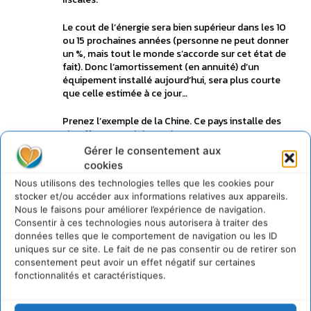
Le cout de l’énergie sera bien supérieur dans les 10
ou 15 prochaines années (personne ne peut donner
un %, mais tout le monde s’accorde sur cet état de
fait). Donc l’amortissement (en annuité) d’un
équipement installé aujourd’hui, sera plus courte
que celle estimée à ce jour…
Prenez l’exemple de la Chine. Ce pays installe des
chauffes eau solaire et des panneaux
photovoltaïques sur les nouvelles constructions de
Gérer le consentement aux
maisons individuelles et sur les immeubles
cookies
collectifs. Ils font ces investissements sans regarder
Nous utilisons des technologies telles que les cookies pour
le cout direct, car ils savent très bien que le prix de
stocker et/ou accéder aux informations relatives aux appareils.
l’électricité sera de plus en plus cher (et que cela
Nous le faisons pour améliorer l’expérience de navigation.
permettra de pallier à des éventuelles coupures
Consentir à ces technologies nous autorisera à traiter des
d’électricité générale comme en Californie…)
données telles que le comportement de navigation ou les ID
uniques sur ce site. Le fait de ne pas consentir ou de retirer son
Investissons pour un meilleur avenir,
consentement peut avoir un effet négatif sur certaines
fonctionnalités et caractéristiques.
Philippe Baup
Connecter pour laisser un commentaire