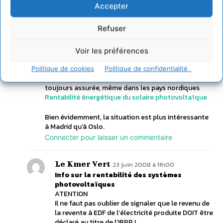
Accepter
Forinot
24 septembre 2007 à 18h27
Refuser
Info sur la rentabilité des systèmes
photovoltaïques
Des rumeurs infondées dénigrent la rentabilité
Voir les préférences
énergétique des systèmes photovoltaïques.
Politique de cookies
Politique de confidentialité
Cependant, il faut bien savoir que leur rentabilité est
toujours assurée, même dans les pays nordiques
Rentabilité énergétique du solaire photovoltaïque
Bien évidemment, la situation est plus intéressante
à Madrid qu’à Oslo.
Connecter pour laisser un commentaire
Le Kmer Vert
23 juin 2008 à 11h00
Info sur la rentabilité des systèmes
photovoltaïques
ATENTION
Il ne faut pas oublier de signaler que le revenu de
la revente à EDF de l’électricité produite DOIT être
déclaré au titre de l’IRPP !