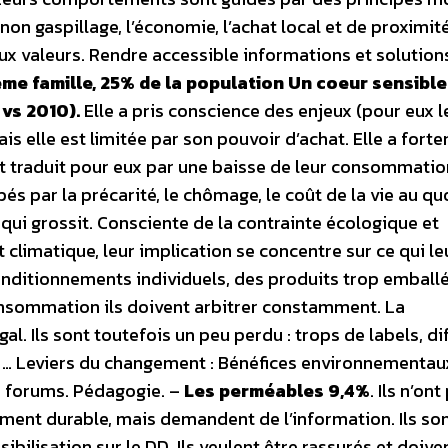
on gaspillage, l’économie, l’achat local et de proximité
aux valeurs. Rendre accessible informations et solution
me famille, 25% de la population Un coeur sensible
 vs 2010).
Elle a pris conscience des enjeux (pour eux l
 elle est limitée par son pouvoir d’achat. Elle a fort
 traduit pour eux par une baisse de leur consommation
upés par la précarité, le chômage, le coût de la vie au qu
 qui grossit. Consciente de la contrainte écologique et
imatique, leur implication se concentre sur ce qui le
ditionnements individuels, des produits trop emballés
nsommation ils doivent arbitrer constamment. La
 Ils sont toutefois un peu perdu : trops de labels, dif
 … Leviers du changement : Bénéfices environnementau
 forums. Pédagogie. –
Les perméables 9,4%
. Ils n’on
ement durable, mais demandent de l’information. Ils so
ilisation sur le DD. Ils veulent être rassurés et doive