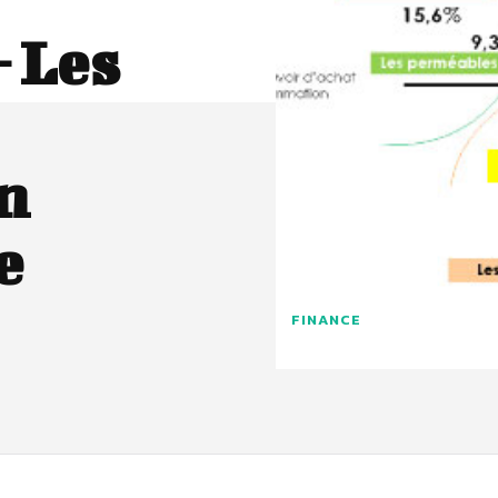
– Les
n
e
FINANCE