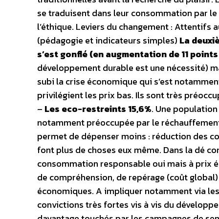
se traduisent dans leur consommation par le n
l’éthique. Leviers du changement : Attentifs 
(pédagogie et indicateurs simples)
La deuxiè
s’est gonflé (en augmentation de 11 points
développement durable est une nécessité) mais
subi la crise économique qui s’est notamment
privilégient les prix bas. Ils sont très préocc
–
Les eco-restreints 15,6%
. Une population
notamment préoccupée par le réchauffement cl
permet de dépenser moins : réduction des con
font plus de choses eux même. Dans la dé co
consommation responsable oui mais à prix égal.
de compréhension, de repérage (coût global)
économiques. A impliquer notamment via les
convictions très fortes vis à vis du développ
davantage touchés par les campagnes de sensib