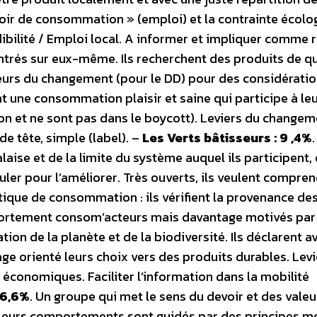
evoir de consommation » (emploi) et la contrainte écolo
bilité / Emploi local. A informer et impliquer comme r
centrés sur eux-même. Ils recherchent des produits de qu
cteurs du changement (pour le DD) pour des considérati
nt une consommation plaisir et saine qui participe à le
on et ne sont pas dans le boycott). Leviers du changem
e tête, simple (label). –
Les Verts bâtisseurs : 9 ,4%
aise et de la limite du système auquel ils participent, 
uler pour l’améliorer. Très ouverts, ils veulent compren
tique de consommation : ils vérifient la provenance de
ont fortement consom’acteurs mais davantage motivés par
ion de la planète et de la biodiversité. Ils déclarent a
ge orienté leurs choix vers des produits durables. Levi
conomiques. Faciliter l’information dans la mobilité
 6,6%
. Un groupe qui met le sens du devoir et des valeu
r. Leurs comportements sont guidés par des principes m