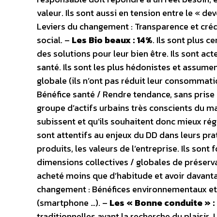
valeur. Ils sont aussi en tension entre le « d
Leviers du changement : Transparence et crédi
social. –
Les Bio beaux : 14%
. Ils sont plus 
des solutions pour leur bien être. Ils sont a
santé. Ils sont les plus hédonistes et assume
globale (ils n’ont pas réduit leur consommati
Bénéfice santé / Rendre tendance, sans prise d
groupe d’actifs urbains très conscients du mal
subissent et qu’ils souhaitent donc mieux rég
sont attentifs au enjeux du DD dans leurs pra
produits, les valeurs de l’entreprise. Ils s
dimensions collectives / globales de préservat
acheté moins que d’habitude et avoir davanta
changement : Bénéfices environnementaux et é
(smartphone …). –
Les « Bonne conduite » :
traditionnelles avant la recherche du plaisi