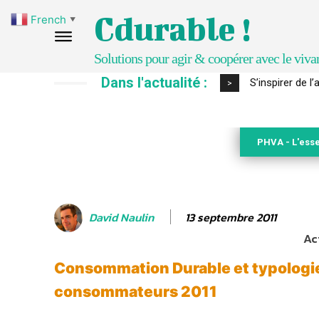
Cdurable !
French
▼
Solutions pour agir & coopérer avec le viva
Dans l'actualité :
IPBES : le « GI
>
PHVA - L'esse
13 septembre 2011
David Naulin
Ac
Consommation Durable et typologi
consommateurs 2011