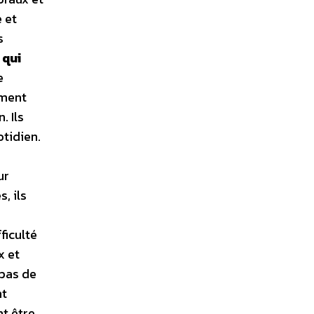
 et
s
 qui
e
ement
. Ils
otidien.
ur
, ils
ficulté
x et
t pas de
nt
nt être