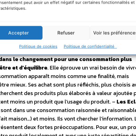
nsentement peut avoir un effet négatif sur certaines fonctionnalités et
ractéristiques.
Accepter
Refuser
Voir les préférence
 70 ans ont répondu à cette enquête.
Politique de cookies
Politique de confidentialité
la population (Un coeur de cible en diminution de 7
e, dans le changement pour une consommation plus
être et d’équilibre
. Elle éprouve un vrai besoin de vivr
consommation apparaît moins comme une finalité, mais
re mieux. Ses achat sont plus réfléchis, plus choisis a
echerchent des produits plus élaborés à valeur ajoutée 
tent moins un produit que l’usage du produit. –
Les Ecl
Ils sont dans une consommation raisonnée et raisonnable
fait maison…) et moins. Ils vont chercher l’information. 
présentent deux fortes préoccupations. Pour eux, un pr
tre produit localement et avec une juste répartition de