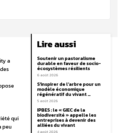
Lire aussi
Soutenir un pastoralisme
ity a
durable en faveur de socio-
écosystèmes résilients
 des
6 août 2026
S’inspirer de l’arbre pour un
ropose
modèle économique
régénératif du vivant …
5 août 2026
IPBES : le « GIEC de la
biodiversité » appelle les
iété qui
entreprises à devenir des
alliées du vivant
à peu
4 août 2026