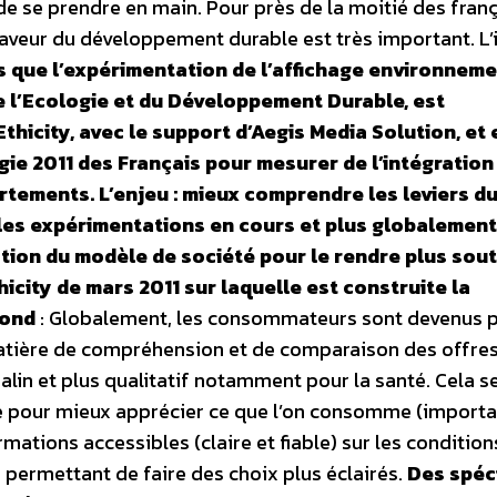
e se prendre en main. Pour près de la moitié des franç
faveur du développement durable est très important. L’
s que l’expérimentation de l’affichage environneme
 de l’Ecologie et du Développement Durable, est
hicity, avec le support d’Aegis Media Solution, et 
gie 2011 des Français pour mesurer de l’intégration
ements. L’enjeu : mieux comprendre les leviers d
les expérimentations en cours et plus globalement
ion du modèle de société pour le rendre plus sou
hicity de mars 2011 sur laquelle est construite la
fond
: Globalement, les consommateurs sont devenus p
atière de compréhension et de comparaison des offres.
lin et plus qualitatif notamment pour la santé. Cela se
e pour mieux apprécier ce que l’on consomme (import
rmations accessibles (claire et fiable) sur les condition
permettant de faire des choix plus éclairés.
Des spéci