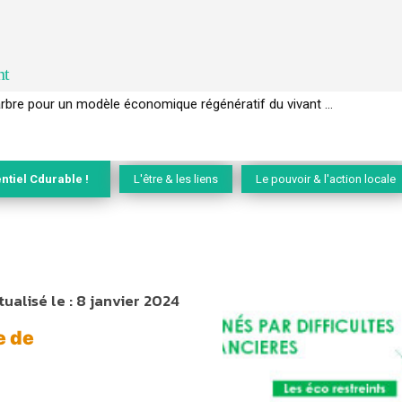
nt
EC de la biodiversité » appelle les entreprises à devenir des alliées du 
ntiel Cdurable !
L'être & les liens
Le pouvoir & l'action locale
tualisé le :
8 janvier 2024
e de