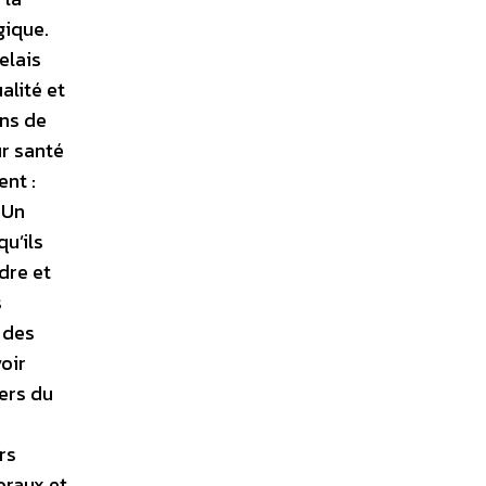
gique.
elais
alité et
ons de
ur santé
ent :
. Un
qu’ils
dre et
s
 des
voir
ers du
rs
oraux et