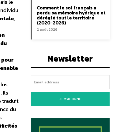
ais le
Comment le sol français a
individu
perdu sa mémoire hydrique et
déréglé tout le territoire
ntale,
(2020-2026)
2 août 2026
en
 du
u
Newsletter
 pour
tenable
lus
 Ils
JE M'ABONNE
 traduit
ance du
s
ficités