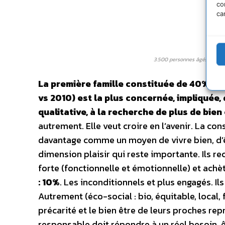
co
ca
3.500 personnes âgés de 15 à
La première famille constituée de 40% de 
vs 2010) est la plus concernée, impliqué
qualitative, à la recherche de plus de bien 
autrement. Elle veut croire en l’avenir. La 
davantage comme un moyen de vivre bien, d’êt
dimension plaisir qui reste importante. Ils r
forte (fonctionnelle et émotionnelle) et achè
: 10%
. Les inconditionnels et plus engagés. 
Autrement (éco-social : bio, équitable, local, 
précarité et le bien être de leurs proches re
responsable doit répondre à un réel besoin, ê