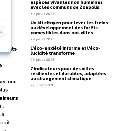
espèces vivantes non humaines
avec les communs de Zoepolis
30 juillet 2026
Un kit citoyen pour lever les freins
au développement des forêts
s
comestibles dans nos villes
29 juillet 2026
L’éco-anxiété informe et l’éco-
 points
lucidité transforme
28 juillet 2026
e
7 indicateurs pour des villes
résilientes et durables, adaptées
au changement climatique
vec une
27 juillet 2026
plus
aireurs
 :
La
oduit
 la