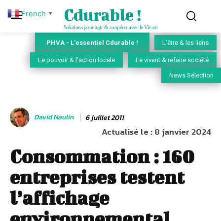
Cdurable !
French
▼
Solutions pour agir & coopérer avec le Vivant
PHVA - L'essentiel Cdurable !
L'être & les liens
Le pouvoir & l'action locale
Le vivant & refaire société
News Sélection
David Naulin
6 juillet 2011
Actualisé le :
8 janvier 2024
Consommation : 160
entreprises testent
l’affichage
environnemental