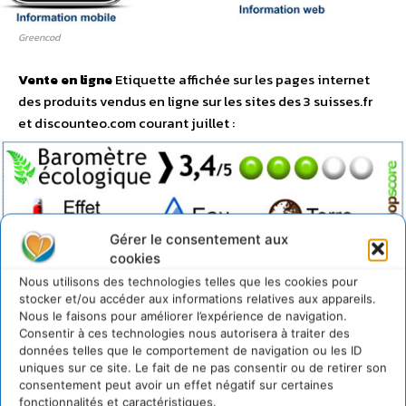
Greencod
Vente en ligne
Etiquette affichée sur les pages internet
des produits vendus en ligne sur les sites des 3 suisses.fr
et discounteo.com courant juillet :
Gérer le consentement aux
cookies
Nous utilisons des technologies telles que les cookies pour
stocker et/ou accéder aux informations relatives aux appareils.
Nous le faisons pour améliorer l’expérience de navigation.
Consentir à ces technologies nous autorisera à traiter des
Hop Cube
données telles que le comportement de navigation ou les ID
uniques sur ce site. Le fait de ne pas consentir ou de retirer son
Virtuose Textile – Chemises
Visuel de l’étiquette
consentement peut avoir un effet négatif sur certaines
environnementale qui sera apposée sur le packaging des
fonctionnalités et caractéristiques.