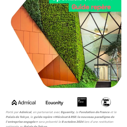
Porté par
Admical
, en partenariat avec
Equanity
, la
Fondation de France
et le
Palais de Tokyo
, le
guide repère « Mécénat & RSE : le nouveau paradigme de
l’entreprise engagée »
sera présenté le
8 octobre 2024
lors d’une restitution
nationale au
Palais de Tokyo
.