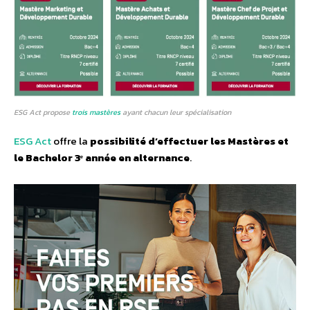
ESG Act propose
trois mastères
ayant chacun leur spécialisation
ESG Act
offre la
possibilité d’effectuer les Mastères et
le Bachelor 3ᵉ année en alternance
.