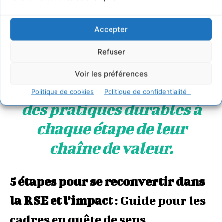
redéfinition du progrès
demande aux
Accepter
entrepreneurs de
Refuser
repenser leurs modèles
Voir les préférences
d’affaires et d’intégrer
Politique de cookies
Politique de confidentialité
des pratiques durables à
chaque étape de leur
chaîne de valeur.
5 étapes pour se reconvertir dans
la RSE et l’impact
: Guide pour les
cadres en quête de sens