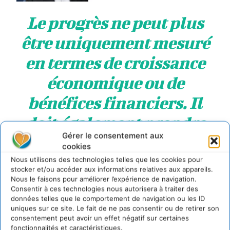
Le progrès ne peut plus
être uniquement mesuré
en termes de croissance
économique ou de
bénéfices financiers. Il
doit également prendre
Gérer le consentement aux
en compte le bien-être
cookies
des salariés, l’impact
Nous utilisons des technologies telles que les cookies pour
stocker et/ou accéder aux informations relatives aux appareils.
environnemental des
Nous le faisons pour améliorer l’expérience de navigation.
Consentir à ces technologies nous autorisera à traiter des
activités commerciales et
données telles que le comportement de navigation ou les ID
uniques sur ce site. Le fait de ne pas consentir ou de retirer son
l’équité sociale. Cette
consentement peut avoir un effet négatif sur certaines
fonctionnalités et caractéristiques.