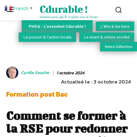
Cdurable !
French
▼
Solutions pour agir & coopérer avec le Vivant
PHVA - L'essentiel Cdurable !
L'être & les liens
Le pouvoir & l'action locale
Le vivant & refaire société
News Sélection
Cyrille Souche
1 octobre 2024
Actualisé le :
3 octobre 2024
Formation post Bac
Comment se former à
la RSE pour redonner