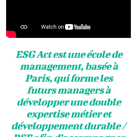
ESG Act est une école de
management, basée à
Paris, qui forme les
futurs managers à
développer une double
expertise métier et
développement durable /