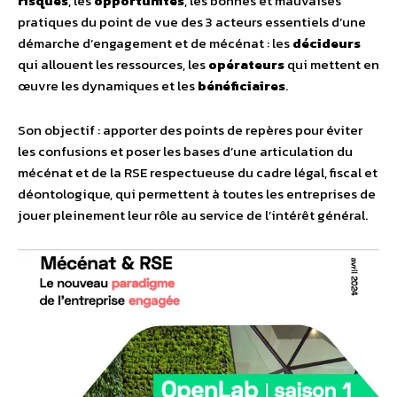
risques
, les
opportunités
, les bonnes et mauvaises
pratiques du point de vue des 3 acteurs essentiels d’une
démarche d’engagement et de mécénat : les
décideurs
qui allouent les ressources, les
opérateurs
qui mettent en
œuvre les dynamiques et les
bénéficiaires
.
Son objectif : apporter des points de repères pour éviter
les confusions et poser les bases d’une articulation du
mécénat et de la RSE respectueuse du cadre légal, fiscal et
déontologique, qui permettent à toutes les entreprises de
jouer pleinement leur rôle au service de l’intérêt général.