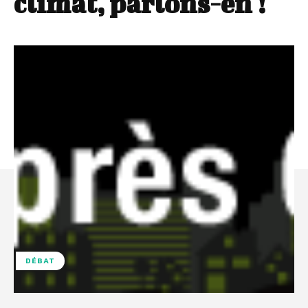
climat, parlons-en !
DÉBAT