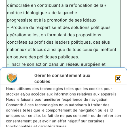
démocratie en contribuant à la refondation de la «
matrice idéologique » de la gauche
progressiste et à la promotion de ses idéaux.
– Produire de l’expertise et des solutions politiques
opérationnelles, en formulant des propositions
concrètes au profit des leaders politiques, des élus
nationaux et locaux ainsi que de tous ceux qui mettent
en oeuvre des politiques publiques.
– Inscrire son action dans un réseau européen et
international de think tanks progressistes en s’inspirant
Gérer le consentement aux
des réussites et des bonnes pratiques de nos
cookies
partenaires européens, participer à l’influence
Nous utilisons des technologies telles que les cookies pour
intellectuelle de la France en Europe et contribuer à
stocker et/ou accéder aux informations relatives aux appareils.
Nous le faisons pour améliorer l’expérience de navigation.
faire émerger une doctrine progressiste européenne.
Consentir à ces technologies nous autorisera à traiter des
données telles que le comportement de navigation ou les ID
Plus généralement, Terra Nova contribue à l’animation
uniques sur ce site. Le fait de ne pas consentir ou de retirer son
consentement peut avoir un effet négatif sur certaines
du débat démocratique, à la vie des idées, à la
fonctionnalités et caractéristiques.