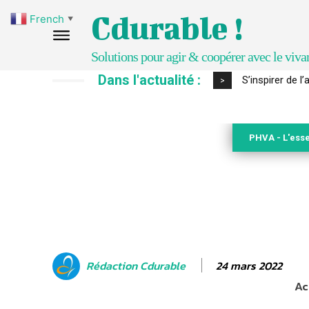
Cdurable !
French
▼
Solutions pour agir & coopérer avec le viva
Dans l'actualité :
IPBES : le « GI
>
PHVA - L'esse
24 mars 2022
Rédaction Cdurable
Ac