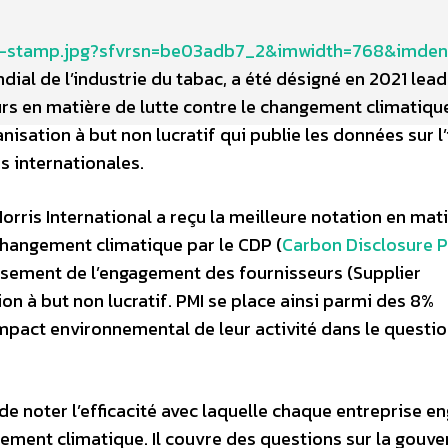
h-stamp.jpg?sfvrsn=be03adb7_2&imwidth=768&imdens
ndial de l’industrie du tabac, a été désigné en 2021 lea
rs en matière de lutte contre le changement climatiqu
nisation à but non lucratif qui publie les données sur l
s internationales.
orris International a reçu la meilleure notation en mat
changement climatique par le CDP (
Carbon Disclosure P
assement de l’engagement des fournisseurs (Supplier
n à but non lucratif. PMI se place ainsi parmi des 8%
impact environnemental de leur activité dans le questi
e noter l’efficacité avec laquelle chaque entreprise e
gement climatique. Il couvre des questions sur la gouve