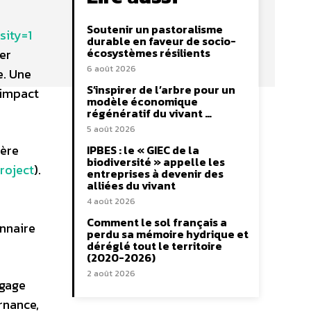
Soutenir un pastoralisme
ity=1
durable en faveur de socio-
écosystèmes résilients
der
6 août 2026
e. Une
S’inspirer de l’arbre pour un
’impact
modèle économique
régénératif du vivant …
5 août 2026
ière
IPBES : le « GIEC de la
biodiversité » appelle les
roject
).
entreprises à devenir des
alliées du vivant
4 août 2026
Comment le sol français a
onnaire
perdu sa mémoire hydrique et
déréglé tout le territoire
(2020-2026)
2 août 2026
ngage
rnance,