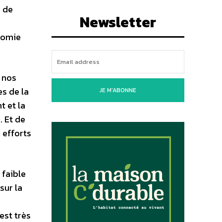
e de
Newsletter
nomie
r nos
s de la
JE M'ABONNE
t et la
. Et de
 efforts
 faible
sur la
est très