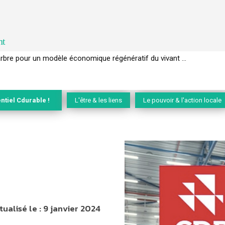
nt
EC de la biodiversité » appelle les entreprises à devenir des alliées du 
ntiel Cdurable !
L'être & les liens
Le pouvoir & l'action locale
tualisé le :
9 janvier 2024