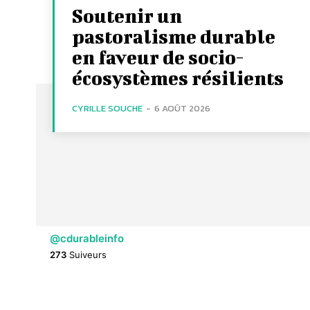
Soutenir un
pastoralisme durable
en faveur de socio-
écosystèmes résilients
CYRILLE SOUCHE
-
6 AOÛT 2026
@cdurableinfo
273
Suiveurs