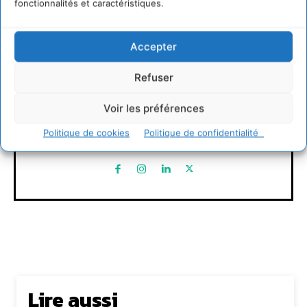
fonctionnalités et caractéristiques.
Accepter
Refuser
David Naulin
Voir les préférences
https://cdurable.info
Journaliste de solutions écologiques et sociales en
Politique de cookies
Politique de confidentialité
Occitanie.
Lire aussi