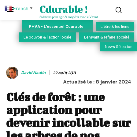
Cdurable !
French
▼
Solutions pour agir & coopérer avec le Vivant
PHVA - L'essentiel Cdurable !
L'être & les liens
Le pouvoir & l'action locale
Le vivant & refaire société
News Sélection
David Naulin
22 août 2011
Actualisé le :
8 janvier 2024
Clés de forêt : une
application pour
devenir incollable sur
les arbres de nos