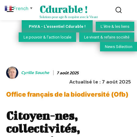
Cdurable !
French
▼
Solutions pour agir & coopérer avec le Vivant
PHVA - L'essentiel Cdurable !
L'être & les liens
Le pouvoir & l'action locale
Le vivant & refaire société
News Sélection
Cyrille Souche
7 août 2025
Actualisé le :
7 août 2025
Office français de la biodiversité (Ofb)
Citoyen-nes,
collectivités,