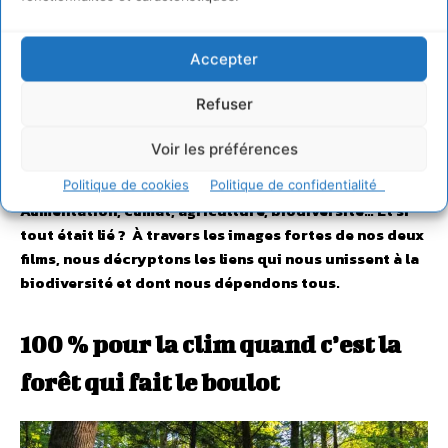
Avec l’aimable participation du singe Saïmiri (Saimiri
scireus), des poissons Picarel (Spicara smaris) et des vers
de terre.
Accepter
Refuser
Tous biodiversité : 100 %
pour !
Voir les préférences
Politique de cookies
Politique de confidentialité
Alimentation, climat, agriculture, biodiversité… Et si
tout était lié ? À travers les images fortes de nos deux
films, nous décryptons les liens qui nous unissent à la
biodiversité et dont nous dépendons tous.
100 % pour la clim quand c’est la
forêt qui fait le boulot