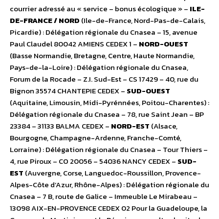
courrier adressé au « service – bonus écologique » –
ILE-
DE-FRANCE / NORD
(Ile-de-France, Nord-Pas-de-Calais,
Picardie) : Délégation régionale du Cnasea – 15, avenue
Paul Claudel 80042 AMIENS CEDEX 1 –
NORD-OUEST
(Basse Normandie, Bretagne, Centre, Haute Normandie,
Pays-de-la-Loire) : Délégation régionale du Cnasea,
Forum de la Rocade – Z.I. Sud-Est – CS 17429 – 40, rue du
Bignon 35574 CHANTEPIE CEDEX –
SUD-OUEST
(Aquitaine, Limousin, Midi-Pyrénnées, Poitou-Charentes) :
Délégation régionale du Cnasea – 78, rue Saint Jean – BP
23384 – 31133 BALMA CEDEX –
NORD-EST
(Alsace,
Bourgogne, Champagne-Ardenne, Franche-Comté,
Lorraine) : Délégation régionale du Cnasea – Tour Thiers –
4, rue Piroux – CO 20056 – 54036 NANCY CEDEX –
SUD-
EST
(Auvergne, Corse, Languedoc-Roussillon, Provence-
Alpes-Côte d’Azur, Rhône-Alpes) : Délégation régionale du
Cnasea – 7 B, route de Galice – Immeuble Le Mirabeau –
13098 AIX-EN-PROVENCE CEDEX 02 Pour la Guadeloupe, la