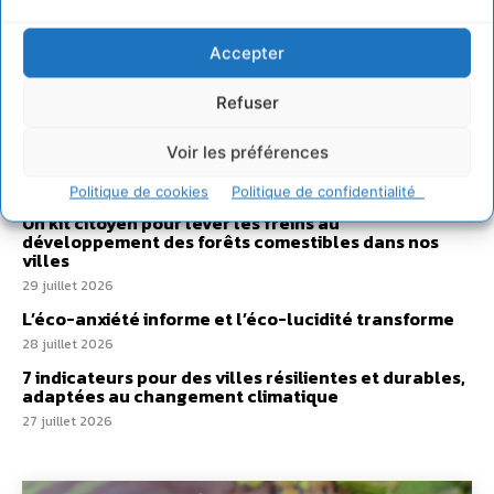
Sur Cdurable
Accepter
Comment le sol français a perdu sa mémoire
hydrique et déréglé tout le territoire (2020-2026)
Refuser
2 août 2026
Développer notre attention aux espèces vivantes
Voir les préférences
non humaines avec les communs de Zoepolis
30 juillet 2026
Politique de cookies
Politique de confidentialité
Un kit citoyen pour lever les freins au
développement des forêts comestibles dans nos
villes
29 juillet 2026
L’éco-anxiété informe et l’éco-lucidité transforme
28 juillet 2026
7 indicateurs pour des villes résilientes et durables,
adaptées au changement climatique
27 juillet 2026