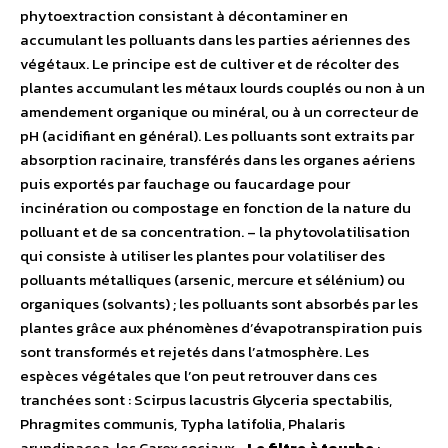
phytoextraction consistant à décontaminer en
accumulant les polluants dans les parties aériennes des
végétaux. Le principe est de cultiver et de récolter des
plantes accumulant les métaux lourds couplés ou non à un
amendement organique ou minéral, ou à un correcteur de
pH (acidifiant en général). Les polluants sont extraits par
absorption racinaire, transférés dans les organes aériens
puis exportés par fauchage ou faucardage pour
incinération ou compostage en fonction de la nature du
polluant et de sa concentration. – la phytovolatilisation
qui consiste à utiliser les plantes pour volatiliser des
polluants métalliques (arsenic, mercure et sélénium) ou
organiques (solvants) ; les polluants sont absorbés par les
plantes grâce aux phénomènes d’évapotranspiration puis
sont transformés et rejetés dans l’atmosphère. Les
espèces végétales que l’on peut retrouver dans ces
tranchées sont : Scirpus lacustris Glyceria spectabilis,
Phragmites communis, Typha latifolia, Phalaris
arundinacea, les Carex sociaux…
Le filtre à tourbe
: