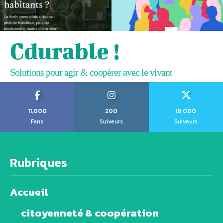
Cdurable !
Solutions pour agir & coopérer avec le vivant
11,000
200
18,000
Fans
Suiveurs
Suiveurs
Rubriques
Accueil
citoyenneté & coopération