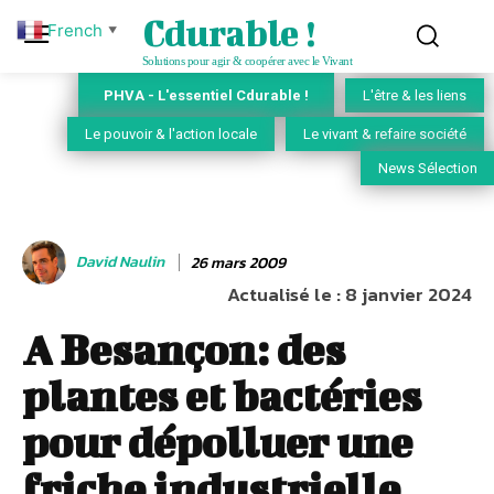
Cdurable !
French
▼
Solutions pour agir & coopérer avec le Vivant
PHVA - L'essentiel Cdurable !
L'être & les liens
Le pouvoir & l'action locale
Le vivant & refaire société
News Sélection
David Naulin
26 mars 2009
Actualisé le :
8 janvier 2024
A Besançon: des
plantes et bactéries
pour dépolluer une
friche industrielle