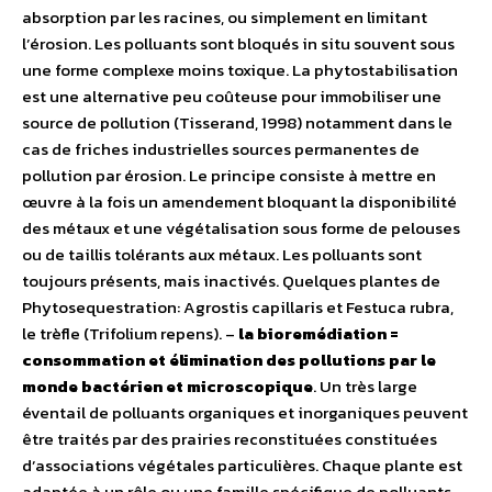
absorption par les racines, ou simplement en limitant
l’érosion. Les polluants sont bloqués in situ souvent sous
une forme complexe moins toxique. La phytostabilisation
est une alternative peu coûteuse pour immobiliser une
source de pollution (Tisserand, 1998) notamment dans le
cas de friches industrielles sources permanentes de
pollution par érosion. Le principe consiste à mettre en
œuvre à la fois un amendement bloquant la disponibilité
des métaux et une végétalisation sous forme de pelouses
ou de taillis tolérants aux métaux. Les polluants sont
toujours présents, mais inactivés. Quelques plantes de
Phytosequestration: Agrostis capillaris et Festuca rubra,
le trèfle (Trifolium repens). –
la bioremédiation =
consommation et élimination des pollutions par le
monde bactérien et microscopique
. Un très large
éventail de polluants organiques et inorganiques peuvent
être traités par des prairies reconstituées constituées
d’associations végétales particulières. Chaque plante est
adaptée à un rôle ou une famille spécifique de polluants.