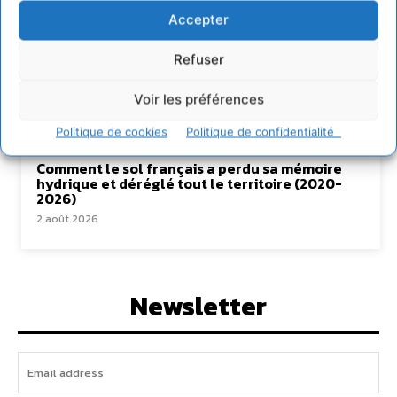
6 août 2026
Accepter
S’inspirer de l’arbre pour un modèle
économique régénératif du vivant …
Refuser
5 août 2026
Voir les préférences
IPBES : le « GIEC de la biodiversité » appelle les
entreprises à devenir des alliées du vivant
Politique de cookies
Politique de confidentialité
4 août 2026
Comment le sol français a perdu sa mémoire
hydrique et déréglé tout le territoire (2020-
2026)
2 août 2026
Newsletter