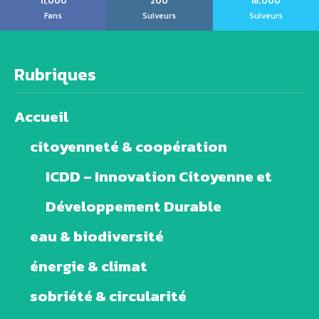
11,000
200
18,000
Fans
Suiveurs
Suiveurs
Rubriques
Accueil
citoyenneté & coopération
ICDD – Innovation Citoyenne et
Développement Durable
eau & biodiversité
énergie & climat
sobriété & circularité