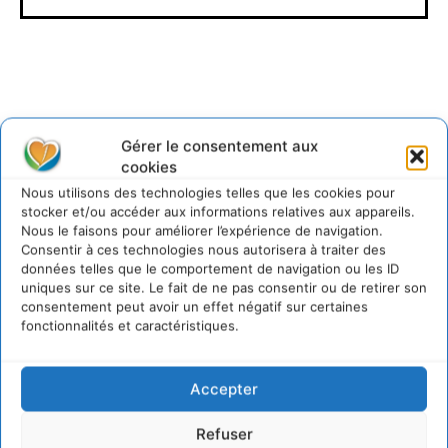
Gérer le consentement aux
Lire aussi
cookies
Nous utilisons des technologies telles que les cookies pour
Soutenir un pastoralisme durable en faveur de
stocker et/ou accéder aux informations relatives aux appareils.
socio-écosystèmes résilients
Nous le faisons pour améliorer l’expérience de navigation.
6 août 2026
Consentir à ces technologies nous autorisera à traiter des
données telles que le comportement de navigation ou les ID
S’inspirer de l’arbre pour un modèle
uniques sur ce site. Le fait de ne pas consentir ou de retirer son
économique régénératif du vivant …
consentement peut avoir un effet négatif sur certaines
5 août 2026
fonctionnalités et caractéristiques.
IPBES : le « GIEC de la biodiversité » appelle les
entreprises à devenir des alliées du vivant
4 août 2026
Accepter
Comment le sol français a perdu sa mémoire
hydrique et déréglé tout le territoire (2020-
Refuser