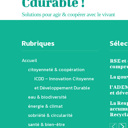
Cdurable !
Solutions pour agir & coopérer avec le vivant
Rubriques
Sélect
Accueil
RSE et
compre
citoyenneté & coopération
La gou
ICDD – Innovation Citoyenne
l’ADEM
et Développement Durable
et dév
eau & biodiversité
La Resp
énergie & climat
accumu
Recycl
sobriété & circularité
santé & bien-être