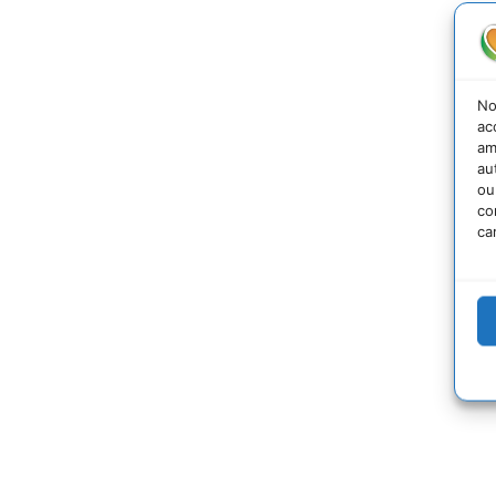
No
ac
am
au
ou
co
ca