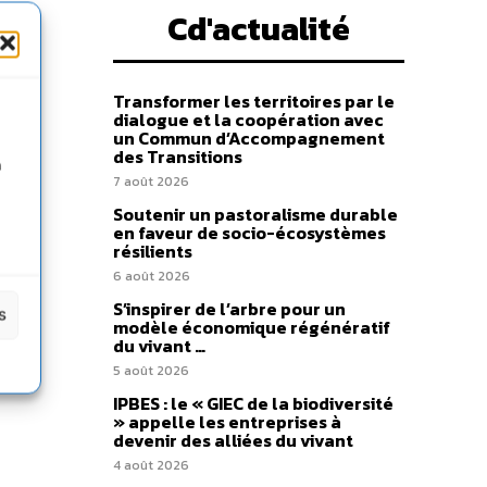
Cd'actualité
Transformer les territoires par le
dialogue et la coopération avec
un Commun d’Accompagnement
des Transitions
n
7 août 2026
Soutenir un pastoralisme durable
en faveur de socio-écosystèmes
résilients
6 août 2026
S’inspirer de l’arbre pour un
s
modèle économique régénératif
du vivant …
5 août 2026
IPBES : le « GIEC de la biodiversité
» appelle les entreprises à
devenir des alliées du vivant
4 août 2026