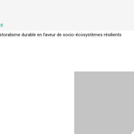
nt
toralisme durable en faveur de socio-écosystèmes résilients
e l’arbre pour un modèle économique régénératif du vivant …