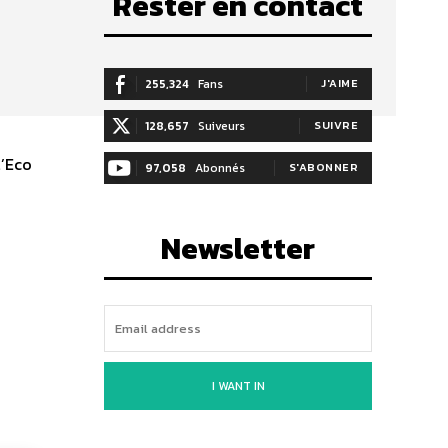
Rester en contact
255,324
Fans
J'AIME
128,657
Suiveurs
SUIVRE
l’Eco
97,058
Abonnés
S'ABONNER
Newsletter
I WANT IN