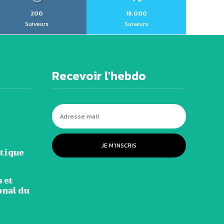
200
18,000
Suiveurs
Suiveurs
Recevoir l'hebdo
JE M'INSCRIS
atique
 et
onal du