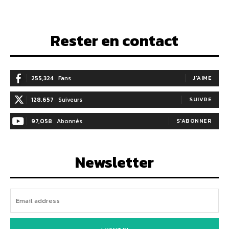
Rester en contact
255,324
Fans
J'AIME
128,657
Suiveurs
SUIVRE
97,058
Abonnés
S'ABONNER
Newsletter