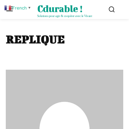
Cdurable !
French
▼
Solutions pour agir & coopérer avec le Vivant
REPLIQUE