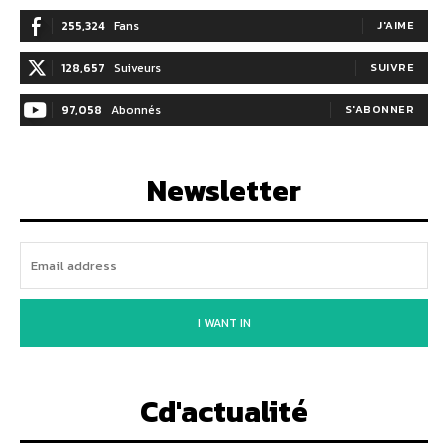
255,324
Fans
J'AIME
128,657
Suiveurs
SUIVRE
97,058
Abonnés
S'ABONNER
Newsletter
I WANT IN
Cd'actualité