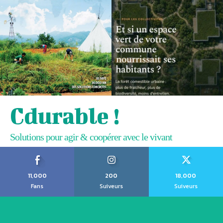
Cdurable !
Solutions pour agir & coopérer avec le vivant
11,000
200
18,000
Fans
Suiveurs
Suiveurs