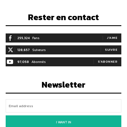
Rester en contact
255,324
Fans
J'AIME
128,657
Suiveurs
SUIVRE
97,058
Abonnés
S'ABONNER
Newsletter
I WANT IN