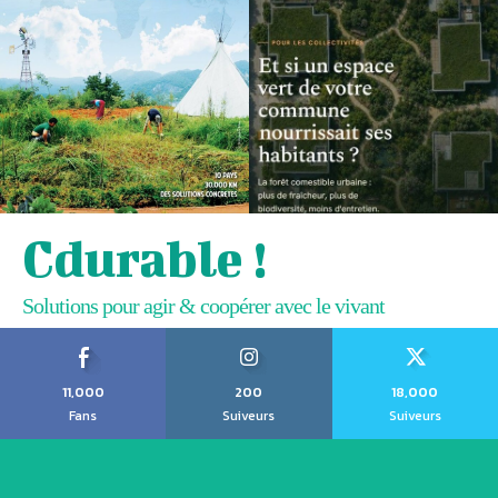
Cdurable !
Solutions pour agir & coopérer avec le vivant
11,000
200
18,000
Fans
Suiveurs
Suiveurs