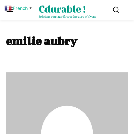
Cdurable !
French
▼
Solutions pour agir & coopérer avec le Vivant
emilie aubry