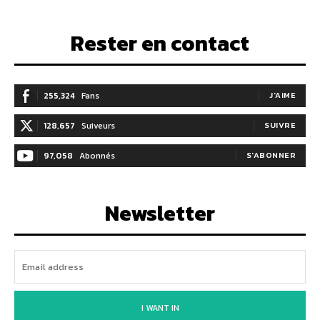
Rester en contact
255,324
Fans
J'AIME
128,657
Suiveurs
SUIVRE
97,058
Abonnés
S'ABONNER
Newsletter
I WANT IN