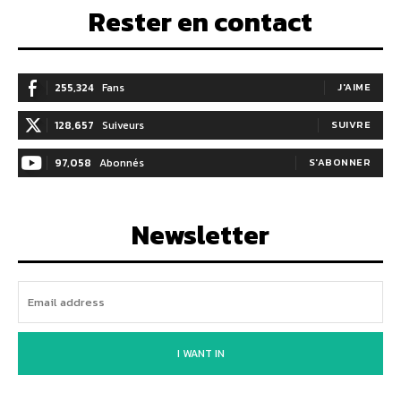
Rester en contact
255,324
Fans
J'AIME
128,657
Suiveurs
SUIVRE
97,058
Abonnés
S'ABONNER
Newsletter
I WANT IN