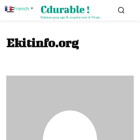
Cdurable !
French
▼
Solutions pour agir & coopérer avec le Vivant
Ekitinfo.org