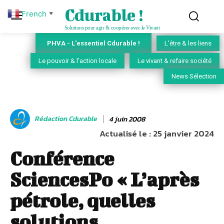
Cdurable !
French
▼
Solutions pour agir & coopérer avec le Vivant
PHVA - L'essentiel Cdurable !
L'être & les liens
Le pouvoir & l'action locale
Le vivant & refaire société
News Sélection
Rédaction Cdurable
4 juin 2008
Actualisé le :
25 janvier 2024
Conférence
SciencesPo « L’après
pétrole, quelles
solutions