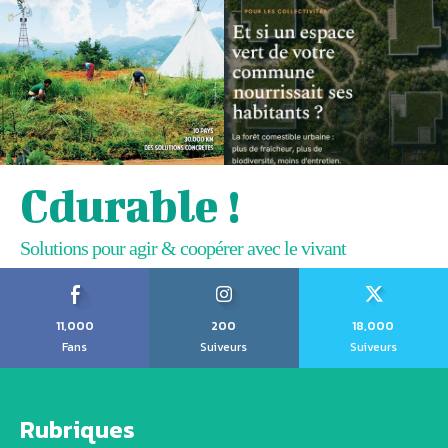
Cdurable !
Solutions pour agir & coopérer avec le vivant
11,000
200
18,000
Fans
Suiveurs
Suiveurs
Rubriques