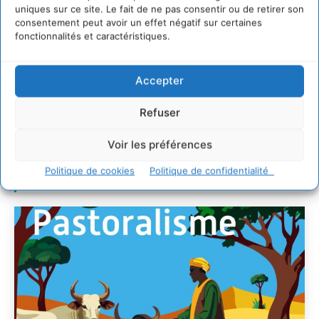
Transformer les
uniques sur ce site. Le fait de ne pas consentir ou de retirer son
consentement peut avoir un effet négatif sur certaines
territoires par le
fonctionnalités et caractéristiques.
dialogue et la
coopération avec un
Accepter
Commun
d’Accompagnement des
Refuser
Transitions
Voir les préférences
CYRILLE SOUCHE
-
7 AOÛT 2026
Politique de cookies
Politique de confidentialité