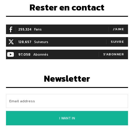
Rester en contact
255,324
Fans
J'AIME
128,657
Suiveurs
SUIVRE
97,058
Abonnés
S'ABONNER
Newsletter
I WANT IN