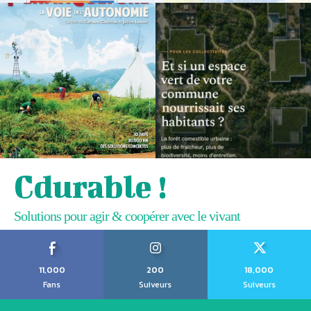
Cdurable !
Solutions pour agir & coopérer avec le vivant
11,000
200
18,000
Fans
Suiveurs
Suiveurs