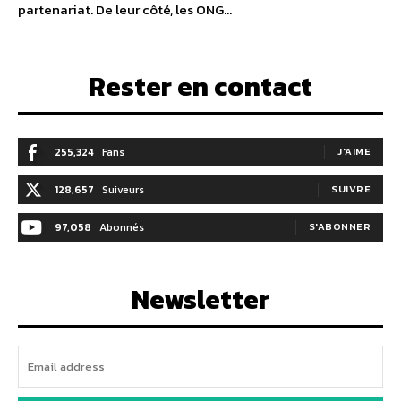
partenariat. De leur côté, les ONG...
Rester en contact
255,324
Fans
J'AIME
128,657
Suiveurs
SUIVRE
97,058
Abonnés
S'ABONNER
Newsletter