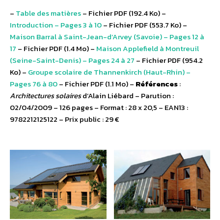
–
Table des matières
– Fichier PDF (192.4 Ko) –
Introduction – Pages 3 à 10
– Fichier PDF (553.7 Ko) –
Maison Barral à Saint-Jean-d’Arvey (Savoie) – Pages 12 à
17
– Fichier PDF (1.4 Mo) –
Maison Applefield à Montreuil
(Seine-Saint-Denis) – Pages 24 à 27
– Fichier PDF (954.2
Ko) –
Groupe scolaire de Thannenkirch (Haut-Rhin) –
Pages 76 à 80
– Fichier PDF (1.1 Mo) –
Références
:
Architectures solaires
d’Alain Liébard – Parution :
02/04/2009 – 126 pages – Format : 28 x 20,5 – EAN13 :
9782212125122 – Prix public : 29 €