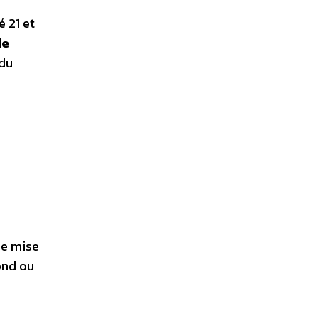
é 21 et
de
 du
de mise
ond ou
s