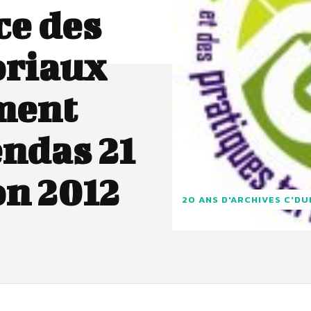
ce des
oriaux
ment
endas 21
on 2012
20 ANS D'ARCHIVES C'D