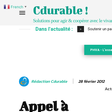
Cdurable !
French
▼
Solutions pour agir & coopérer avec le viva
Dans l'actualité :
S’inspirer de 
>
PHVA - L'esse
28 février 2012
Rédaction Cdurable
Act
Appel à