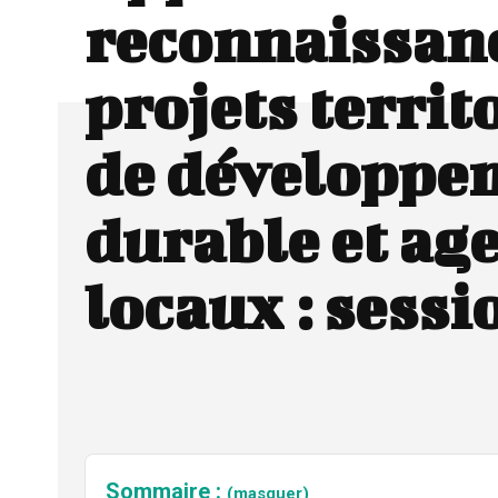
reconnaissan
projets territ
de développe
durable et ag
locaux : sessi
Sommaire :
(masquer)