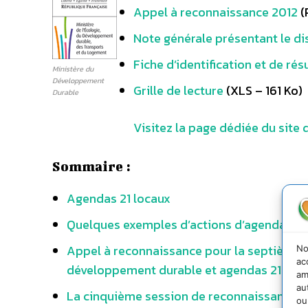
Appel à reconnaissance 2012
(
Note générale présentant le di
Fiche d’identification et de ré
Ministère du
Développement
Grille de lecture
(XLS – 161 Ko)
Durable
Visitez la page dédiée du site
Sommaire :
Agendas 21 locaux
Quelques exemples d’actions d’agendas 21
Appel à reconnaissance pour la septième s
No
ac
développement durable et agendas 21 locaux
am
au
La cinquième session de reconnaissance
ou