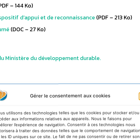
PDF – 144 Ko)
spositif d’appui et de reconnaissance
(PDF – 213 Ko)
sumé
(DOC – 27 Ko)
 du Ministère du développement durable.
Gérer le consentement aux cookies
 locaux
ession de reconnaissance des projets territoriaux de
us utilisons des technologies telles que les cookies pour stocker et/ou
céder aux informations relatives aux appareils. Nous le faisons pour
 (limite de dépôt des dossiers : 21 mai 2012)
éliorer l’expérience de navigation. Consentir à ces technologies nous
torisera à traiter des données telles que le comportement de navigatio
 les ID uniques sur ce site. Le fait de ne pas consentir ou de retirer son