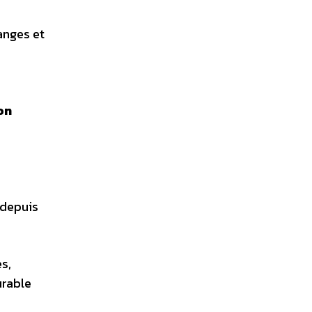
anges et
on
depuis
s,
urable