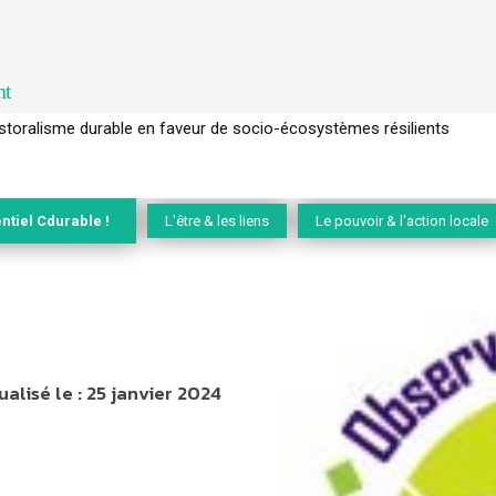
nt
l’arbre pour un modèle économique régénératif du vivant …
ntiel Cdurable !
L'être & les liens
Le pouvoir & l'action locale
ualisé le :
25 janvier 2024