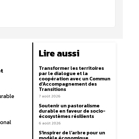
Lire aussi
Transformer les territoires
et
par le dialogue et la
coopération avec un Commun
d’Accompagnement des
Transitions
urable
7 août 2026
Soutenir un pastoralisme
durable en faveur de socio-
écosystèmes résilients
ional
6 août 2026
S’inspirer de l’arbre pour un
modèle économique