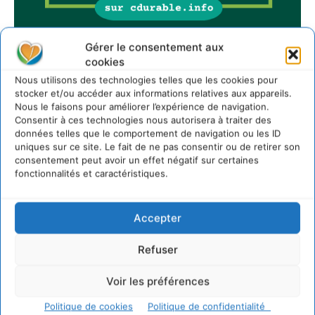
Gérer le consentement aux
cookies
Sur Cdurable
Nous utilisons des technologies telles que les cookies pour
stocker et/ou accéder aux informations relatives aux appareils.
Nous le faisons pour améliorer l’expérience de navigation.
Consentir à ces technologies nous autorisera à traiter des
Comment le sol français a perdu sa mémoire
données telles que le comportement de navigation ou les ID
hydrique et déréglé tout le territoire (2020-2026)
uniques sur ce site. Le fait de ne pas consentir ou de retirer son
2 août 2026
consentement peut avoir un effet négatif sur certaines
Développer notre attention aux espèces vivantes
fonctionnalités et caractéristiques.
non humaines avec les communs de Zoepolis
30 juillet 2026
Accepter
Un kit citoyen pour lever les freins au
développement des forêts comestibles dans nos
villes
Refuser
29 juillet 2026
Voir les préférences
L’éco-anxiété informe et l’éco-lucidité transforme
28 juillet 2026
Politique de cookies
Politique de confidentialité