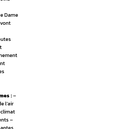
 de Dame
 vont
outes
t
rêmement
ont
es
mes :
–
e l’air
 climat
ents –
lantes,