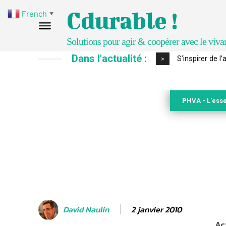
Cdurable !
French
▼
Solutions pour agir & coopérer avec le viva
Dans l'actualité :
IPBES : le « GI
>
PHVA - L'esse
2 janvier 2010
David Naulin
Ac