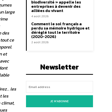
biodiversité » appelle les
égumes
entreprises à devenir des
alliées du vivant
un large
4 août 2026
égime
Comment le sol français a
perdu sa mémoire hydrique et
déréglé tout le territoire
n des
(2020-2026)
 tout ce
2 août 2026
porel.
n et
 avec
Newsletter
dont
lable
irez… les
t les
JE M'ABONNE
 climat,
ques