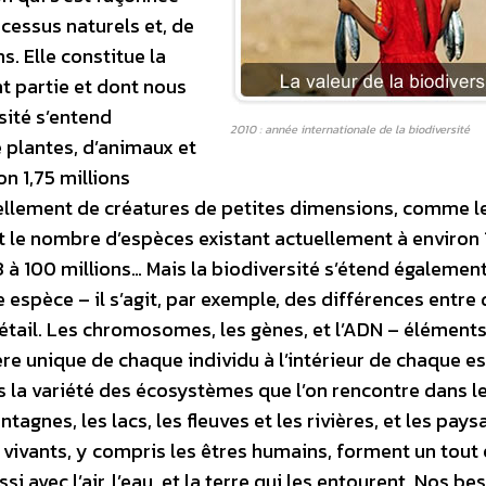
cessus naturels et, de
s. Elle constitue la
nt partie et dont nous
ité s’entend
2010 : année internationale de la biodiversité
 plantes, d’animaux et
n 1,75 millions
ntiellement de créatures de petites dimensions, comme l
ent le nombre d’espèces existant actuellement à environ 
3 à 100 millions… Mais la biodiversité s’étend égalemen
 espèce – il s’agit, par exemple, des différences entre
bétail. Les chromosomes, les gènes, et l’ADN – élément
ère unique de chaque individu à l’intérieur de chaque e
s la variété des écosystèmes que l’on rencontre dans l
tagnes, les lacs, les fleuves et les rivières, et les pay
vivants, y compris les êtres humains, forment un tout 
si avec l’air, l’eau, et la terre qui les entourent. Nos be