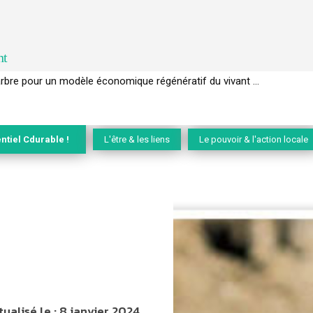
nt
EC de la biodiversité » appelle les entreprises à devenir des alliées du 
ntiel Cdurable !
L'être & les liens
Le pouvoir & l'action locale
tualisé le :
8 janvier 2024