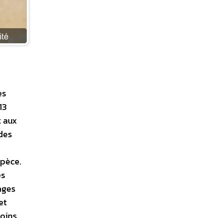
es
13
t aux
 des
s
spèce.
es
sages
et
soins