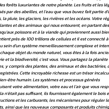
s forêts luxuriantes de notre planète. Les fruits et les l
 par des abeilles, et l’eau que vous buvez fait partie d’
la pluie, les glaciers, les rivières et les océans. Votre r
antes et des animaux qui nous entourent, en partant des
squ’aux poissons et à la viande qui proviennent aussi bie
ient près de 100 trillions de cellules et il est connecté à
 au sein d’un système merveilleusement complexe et intem
haque objet du monde naturel, vous êtes à la fois ancie
ie et la biodiversité, c’est vous. Vous partagez la planète
tes, y compris des plantes, des animaux et des bactéries, 
registrées. Cette incroyable richesse est un trésor incalcu
bien-être humain. Les systèmes et processus générés
isent votre alimentation, votre eau et l’air que vous resp
n’était pas suffisant, ils fournissent également le bois e
uctions et les carburants, les mécanismes pour réguler le
ets, ainsi que les nouveaux composants et produits chimi