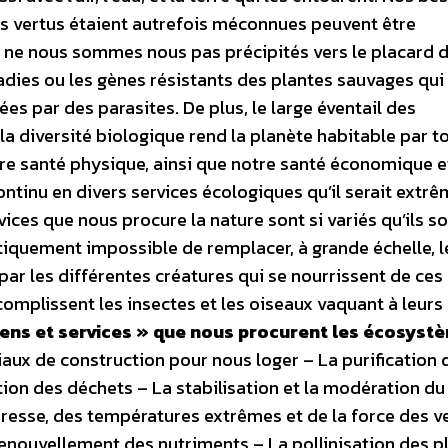
es vertus étaient autrefois méconnues peuvent être
s ne nous sommes nous pas précipités vers le placard
dies ou les gènes résistants des plantes sauvages qui
es par des parasites. De plus, le large éventail des
 la diversité biologique rend la planète habitable par t
re santé physique, ainsi que notre santé économique e
ntinu en divers services écologiques qu’il serait ext
ces que nous procure la nature sont si variés qu’ils s
ratiquement impossible de remplacer, à grande échelle, l
par les différentes créatures qui se nourrissent de ces
ccomplissent les insectes et les oiseaux vaquant à leurs
ens et services » que nous procurent les écosystè
iaux de construction pour nous loger – La purification d
tion des déchets – La stabilisation et la modération du
resse, des températures extrêmes et de la force des v
 renouvellement des nutriments – La pollinisation des p