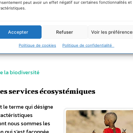
nsentement peut avoir un effet négatif sur certaines fonctionnalités et
ractéristiques.
Accepter
Refuser
Voir les préférence
Politique de cookies
Politique de confidentialité
e la biodiversité
 des services écosystémiques
st le terme qui désigne
ractéristiques
 dont nous sommes les
on qui s’est façonnée