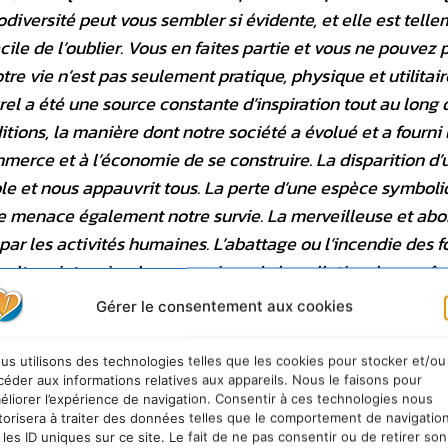
iversité peut vous sembler si évidente, et elle est tell
acile de l’oublier. Vous en faites partie et vous ne pouvez 
otre vie n’est pas seulement pratique, physique et utilitaire
rel a été une source constante d’inspiration tout au long 
ditions, la manière dont notre société a évolué et a fourni 
merce et à l’économie de se construire. La disparition d’
le et nous appauvrit tous. La perte d’une espèce symbol
lle menace également notre survie. La merveilleuse et ab
ar les activités humaines. L’abattage ou l’incendie des fo
culture intensive, les agressions de la pollution, la surpê
étruit la biodiversité. Nous pouvons arrêter cela, la ques
Gérer le consentement aux cookies
nationale de la diversité biologique représente notre chan
us utilisons des technologies telles que les cookies pour stocker et/ou
céder aux informations relatives aux appareils. Nous le faisons pour
éliorer l’expérience de navigation. Consentir à ces technologies nous
torisera à traiter des données telles que le comportement de navigatio
 les ID uniques sur ce site. Le fait de ne pas consentir ou de retirer son