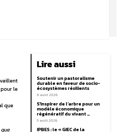
Lire aussi
Soutenir un pastoralisme
vaillent
durable en faveur de socio-
écosystèmes résilients
 pour le
6 août 2026
S’inspirer de l’arbre pour un
al que
modèle économique
régénératif du vivant …
5 août 2026
e que
IPBES : le « GIEC de la