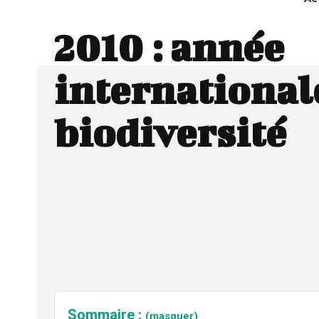
2010 : année
internationale
biodiversité
Sommaire :
(masquer)