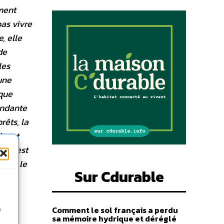
ement
pas vivre
, elle
de
les
une
ique
ondante
rêts, la
che et
tion est
ce de le
Sur Cdurable
Comment le sol français a perdu
n
sa mémoire hydrique et déréglé