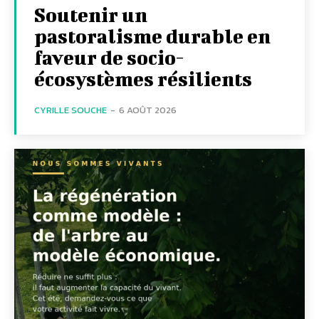
Soutenir un
pastoralisme durable en
faveur de socio-
écosystèmes résilients
CYRILLE SOUCHE
-
6 AOÛT 2026