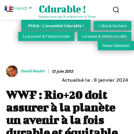
Cdurable !
French
▼
Solutions pour agir & coopérer avec le Vivant
PHVA - L'essentiel Cdurable !
L'être & les liens
Le pouvoir & l'action locale
Le vivant & refaire société
News Sélection
David Naulin
12 juin 2012
Actualisé le :
8 janvier 2024
WWF : Rio+20 doit
assurer à la planète
un avenir à la fois
durable et équitable