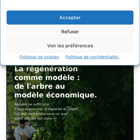
faveur de socio-
écosystèmes résilients
Accepter
CYRILLE SOUCHE
-
6 AOÛT 2026
Refuser
Voir les préférences
Politique de cookies
Politique de confidentialité