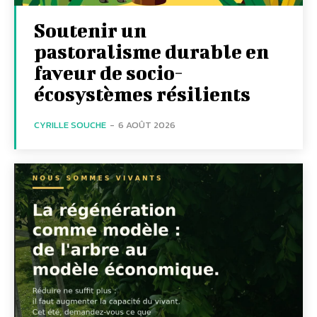
Soutenir un
pastoralisme durable en
faveur de socio-
écosystèmes résilients
CYRILLE SOUCHE
-
6 AOÛT 2026