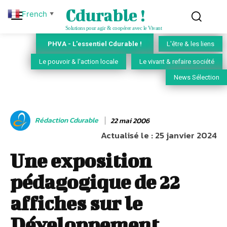
Cdurable !
French
▼
Solutions pour agir & coopérer avec le Vivant
PHVA - L'essentiel Cdurable !
L'être & les liens
Le pouvoir & l'action locale
Le vivant & refaire société
News Sélection
Rédaction Cdurable
22 mai 2006
Actualisé le :
25 janvier 2024
Une exposition
pédagogique de 22
affiches sur le
Développement