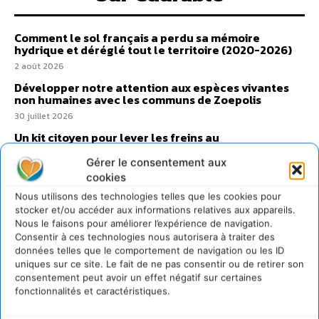
Comment le sol français a perdu sa mémoire
hydrique et déréglé tout le territoire (2020-2026)
2 août 2026
Développer notre attention aux espèces vivantes
non humaines avec les communs de Zoepolis
30 juillet 2026
Un kit citoyen pour lever les freins au
développement des forêts comestibles dans nos
villes
Gérer le consentement aux
cookies
29 juillet 2026
Nous utilisons des technologies telles que les cookies pour
L’éco-anxiété informe et l’éco-lucidité transforme
stocker et/ou accéder aux informations relatives aux appareils.
28 juillet 2026
Nous le faisons pour améliorer l’expérience de navigation.
7 indicateurs pour des villes résilientes et durables,
Consentir à ces technologies nous autorisera à traiter des
adaptées au changement climatique
données telles que le comportement de navigation ou les ID
uniques sur ce site. Le fait de ne pas consentir ou de retirer son
27 juillet 2026
consentement peut avoir un effet négatif sur certaines
fonctionnalités et caractéristiques.