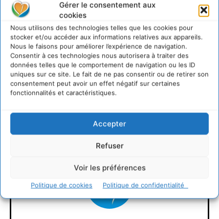
Gérer le consentement aux
cookies
Nous utilisons des technologies telles que les cookies pour
Documents joints
stocker et/ou accéder aux informations relatives aux appareils.
Nous le faisons pour améliorer l’expérience de navigation.
Consentir à ces technologies nous autorisera à traiter des
Les véhicules d’occasion et l’environnement – un aperçu global des
données telles que le comportement de navigation ou les ID
véhicules utilitaires légers d’occasion : débit, échelle et réglementation
uniques sur ce site. Le fait de ne pas consentir ou de retirer son
(en Anglais)
consentement peut avoir un effet négatif sur certaines
fonctionnalités et caractéristiques.
LAISSER UN COMMENTAIRE
Accepter
CONNECTER POUR LAISSER UN COMMENTAIRE
Refuser
Voir les préférences
Politique de cookies
Politique de confidentialité