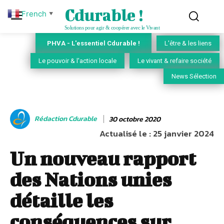
Cdurable !
French
▼
Solutions pour agir & coopérer avec le Vivant
PHVA - L'essentiel Cdurable !
L'être & les liens
Le pouvoir & l'action locale
Le vivant & refaire société
News Sélection
Rédaction Cdurable
30 octobre 2020
Actualisé le :
25 janvier 2024
Un nouveau rapport
des Nations unies
détaille les
conséquences sur