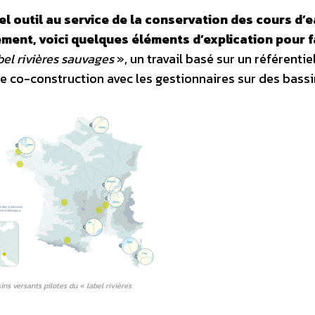
l outil au service de la conservation des cours d’
ement, voici quelques éléments d’explication pour f
bel rivières sauvages
», un travail basé sur un référentie
de co-construction avec les gestionnaires sur des bass
ns versants pilotes du « label rivières