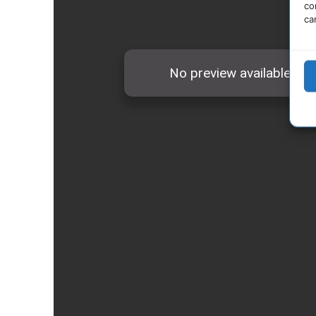
co
ca