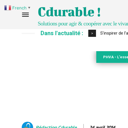
Cdurable !
French
▼
Solutions pour agir & coopérer avec le viva
Dans l'actualité :
S’inspirer de l
IPBES : le « 
>
PHVA - L'esse
24 avril 2014
Rédaction Cdurable