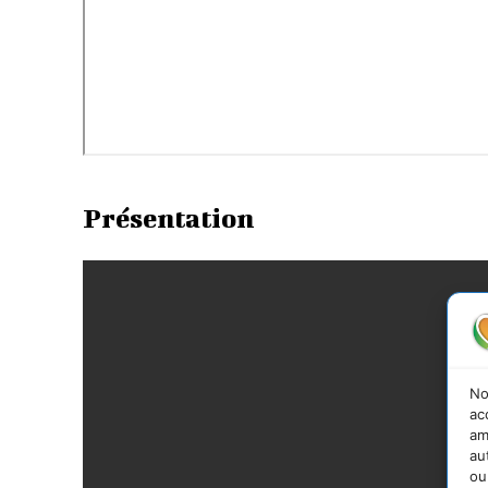
Présentation
No
ac
am
au
ou