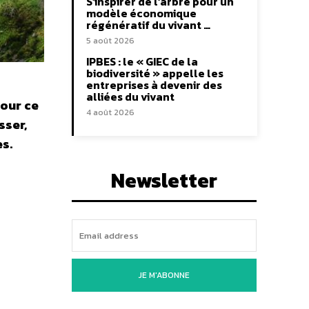
S’inspirer de l’arbre pour un
modèle économique
régénératif du vivant …
5 août 2026
IPBES : le « GIEC de la
biodiversité » appelle les
entreprises à devenir des
alliées du vivant
pour ce
4 août 2026
sser,
es.
Newsletter
JE M'ABONNE