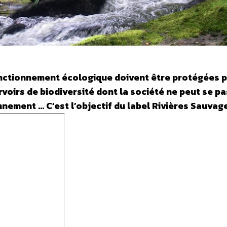
fonctionnement écologique doivent être protégées 
ervoirs de biodiversité dont la société ne peut se pa
nement … C’est l’objectif du label Rivières Sauvag