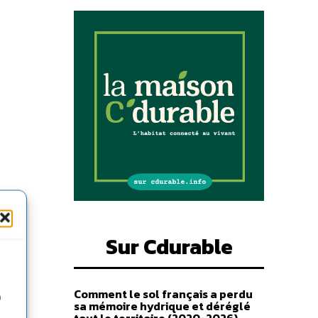
Sur Cdurable
Comment le sol français a perdu
n
sa mémoire hydrique et déréglé