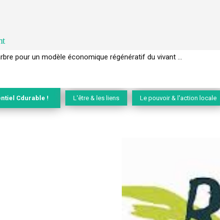
nt
’arbre pour un modèle économique régénératif du vivant …
GIEC de la biodiversité » appelle les entreprises à devenir des alliées 
ntiel Cdurable !
L'être & les liens
Le pouvoir & l'action locale