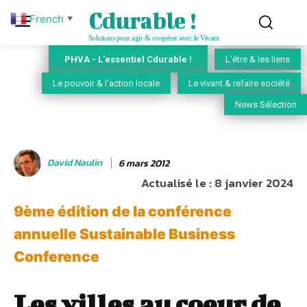
Cdurable !
French
▼
Solutions pour agir & coopérer avec le Vivant
PHVA - L'essentiel Cdurable !
L'être & les liens
Le pouvoir & l'action locale
Le vivant & refaire société
News Sélection
David Naulin
6 mars 2012
Actualisé le :
8 janvier 2024
9ème édition de la conférence
annuelle Sustainable Business
Conference
Les villes au coeur de