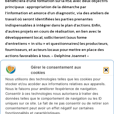
bénéficiera d’une formation sur la RSE avec deux objectifs
principaux : appropriation de la démarche par
l’information et amorce d’un diagnostic, via des ateliers de
travail où seront identifiées les parties prenantes
indispensables à intégrer dans le plan d’actions. Enfin,
d’autres projets en cours de réalisation, en lien avec le
développement local, solliciteront (sous forme
d’entretiens « in situ » et questionnaires) les producteurs,
fournisseurs, et acteurs locaux pour mettre en place des
actions favorables à tous. – Delphine Joannet –
djoannet@vvfvillages.fr
Gérer le consentement aux
cookies
DIALOGUE 2.0 : DIALOGUE EN
Nous utilisons des technologies telles que les cookies pour
stocker et/ou accéder aux informations relatives aux appareils.
LIGNE
Nous le faisons pour améliorer l’expérience de navigation.
Consentir à ces technologies nous autorisera à traiter des
données telles que le comportement de navigation ou les ID
Orange
uniques sur ce site. Le fait de ne pas consentir ou de retirer son
consentement peut avoir un effet négatif sur certaines
fonctionnalités et caractéristiques.