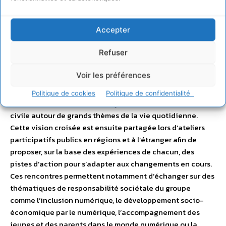
Orange a lancé une plateforme
collaborative, le Digital
Accepter
Society Forum
Plateforme collaborative ouverte, le
Digital Society Forum a été initié par
Orange
, en
Refuser
partenariat avec Psychologies Magazine et La Fondation
Internet Nouvelle Génération, afin de donner à chacun les
Voir les préférences
clés de compréhension pour mieux appréhender notre «
vivre numérique ». Le Digital Society Forum rassemble
Politique de cookies
Politique de confidentialité
chercheurs, acteurs économiques et acteurs de la société
civile autour de grands thèmes de la vie quotidienne.
Cette vision croisée est ensuite partagée lors d’ateliers
participatifs publics en régions et à l’étranger afin de
proposer, sur la base des expériences de chacun, des
pistes d’action pour s’adapter aux changements en cours.
Ces rencontres permettent notamment d’échanger sur des
thématiques de responsabilité sociétale du groupe
comme l’inclusion numérique, le développement socio-
économique par le numérique, l’accompagnement des
jeunes et des parents dans le monde numérique ou la