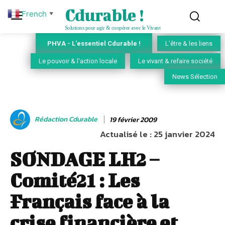
Cdurable !
French
▼
Solutions pour agir & coopérer avec le Vivant
PHVA - L'essentiel Cdurable !
L'être & les liens
Le pouvoir & l'action locale
Le vivant & refaire société
News Sélection
Rédaction Cdurable
19 février 2009
Actualisé le :
25 janvier 2024
SONDAGE LH2 –
Comité21 : Les
Français face à la
crise financière et