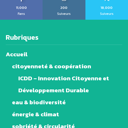
11,000
200
18,000
Fans
Suiveurs
Suiveurs
Rubriques
Accueil
citoyenneté & coopération
ICDD – Innovation Citoyenne et
Développement Durable
eau & biodiversité
énergie & climat
sobriété & circularité